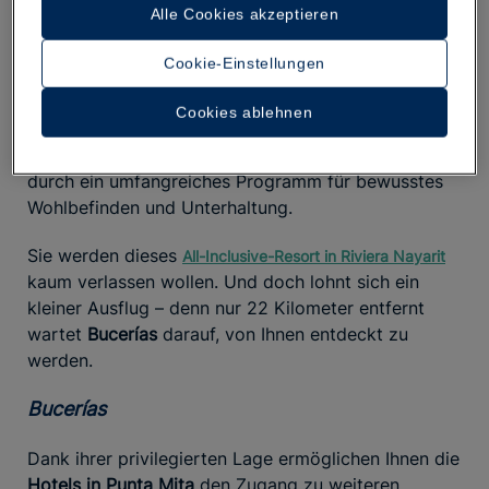
Alle Cookies akzeptieren
höchstem Niveau – mit lokalen Zutaten in insgesamt
15 Restaurants und Bars
(ja, wirklich fünfzehn!) –
Cookie-Einstellungen
sowie Aktivitäten, die alle Sinne ansprechen:
Yoga
bei Sonnenuntergang,
,
rituelle Tequila-Verkostungen
Cookies ablehnen
Handwerksworkshops
, lokale Spa-Behandlungen,
Musikzeremonien und traditionelle Tänze – ergänzt
durch ein umfangreiches Programm für bewusstes
Wohlbefinden und Unterhaltung.
Sie werden dieses
All-Inclusive-Resort in Riviera Nayarit
kaum verlassen wollen. Und doch lohnt sich ein
kleiner Ausflug – denn nur 22 Kilometer entfernt
wartet
Bucerías
darauf, von Ihnen entdeckt zu
werden.
Bucerías
Dank ihrer privilegierten Lage ermöglichen Ihnen die
Hotels in Punta Mita
den Zugang zu weiteren