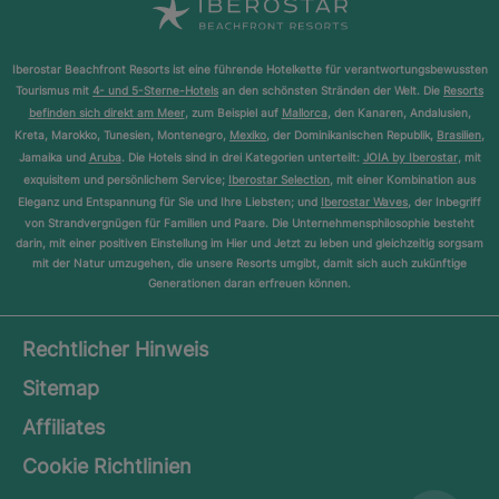
Iberostar Beachfront Resorts ist eine führende Hotelkette für verantwortungsbewussten
Tourismus mit
4- und 5-Sterne-Hotels
an den schönsten Stränden der Welt. Die
Resorts
befinden sich direkt am Meer
, zum Beispiel auf
Mallorca
, den Kanaren, Andalusien,
Kreta, Marokko, Tunesien, Montenegro,
Mexiko
, der Dominikanischen Republik,
Brasilien
,
Jamaika und
Aruba
. Die Hotels sind in drei Kategorien unterteilt:
JOIA by Iberostar
, mit
exquisitem und persönlichem Service;
Iberostar Selection
, mit einer Kombination aus
Eleganz und Entspannung für Sie und Ihre Liebsten; und
Iberostar Waves
, der Inbegriff
von Strandvergnügen für Familien und Paare. Die Unternehmensphilosophie besteht
darin, mit einer positiven Einstellung im Hier und Jetzt zu leben und gleichzeitig sorgsam
mit der Natur umzugehen, die unsere Resorts umgibt, damit sich auch zukünftige
Generationen daran erfreuen können.
Rechtlicher Hinweis
Sitemap
Affiliates
Cookie Richtlinien