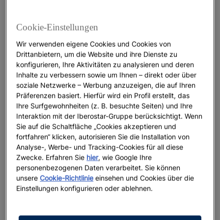
Mita und Bucerías an der Riviera Nayarit
Cookie-Einstellungen
Punta Mita
Wir verwenden eigene Cookies und Cookies von
Drittanbietern, um die Website und ihre Dienste zu
Punta Mita
ist ein Ort mit fast mystischer
konfigurieren, Ihre Aktivitäten zu analysieren und deren
Ausstrahlung – geprägt von alten Traditionen, tiefer
Inhalte zu verbessern sowie um Ihnen – direkt oder über
Naturverbundenheit und Erlebnissen, die lange
soziale Netzwerke – Werbung anzuzeigen, die auf Ihren
nachwirken. Dies spüren Sie während Ihres
Präferenzen basiert. Hierfür wird ein Profil erstellt, das
Aufenthalts im
Iberostar Selection Playa Mita
, einem
Ihre Surfgewohnheiten (z. B. besuchte Seiten) und Ihre
, das speziell darauf
5-Sterne-Hotel in der Riviera Nayarit
Interaktion mit der Iberostar-Gruppe berücksichtigt. Wenn
ausgerichtet ist, dass Sie zur Ruhe kommen und
Sie auf die Schaltfläche „Cookies akzeptieren und
fortfahren“ klicken, autorisieren Sie die Installation von
eine Verbindung zur Kultur der indigenen
Analyse-, Werbe- und Tracking-Cookies für all diese
Gemeinschaften der
Wixarika
und
Cora
aufbauen.
Zwecke. Erfahren Sie
hier
, wie Google Ihre
Mit Blick auf den endlosen Ozean und die
personenbezogenen Daten verarbeitet. Sie können
beeindruckende
Sierra Madre
entfaltet sich hier ein
unsere
Cookie-Richtlinie
einsehen und Cookies über die
Zauber, den Sie mit Körper und Seele erleben.
Einstellungen konfigurieren oder ablehnen.
Das Angebot dieses Resorts mit
privatem
Strandzugang
umfasst kulinarische Erlebnisse auf