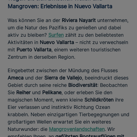
Mangroven: Erlebnisse in Nuevo Vallarta
Was können Sie an der
Riviera Nayarit
unternehmen,
um die Natur des Pazifiks zu genießen und dabei
aktiv zu bleiben?
Surfen
zählt zu den beliebtesten
Aktivitäten in
Nuevo Vallarta
– nicht zu verwechseln
mit
Puerto Vallarta
, einem weiteren touristischen
Zentrum in derselben Region.
Eingebettet zwischen der Mündung des Flusses
Ameca
und der
Sierra de Vallejo
, beeindruckt dieses
Gebiet durch seine reiche
Biodiversität
: Beobachten
Sie
Reiher
und
Pelikane
, oder erleben Sie den
magischen Moment, wenn kleine
Schildkröten
ihre
Eier verlassen und instinktiv Richtung Ozean
krabbeln. Neben einzigartigen Tierbegegnungen und
großartigen Wellen erwartet Sie ein weiteres
Naturwunder: die
Mangrovenlandschaften
. Wir
empfehlen Ihnen, an
geführten Boots­ausflügen mit