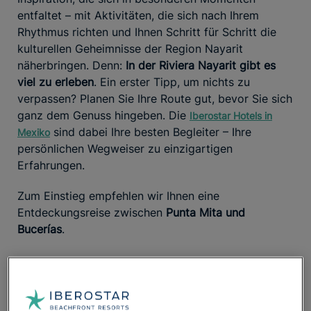
entfaltet – mit Aktivitäten, die sich nach Ihrem
Rhythmus richten und Ihnen Schritt für Schritt die
kulturellen Geheimnisse der Region Nayarit
näherbringen. Denn:
In der Riviera Nayarit gibt es
viel zu erleben
. Ein erster Tipp, um nichts zu
verpassen? Planen Sie Ihre Route gut, bevor Sie sich
ganz dem Genuss hingeben. Die
Iberostar Hotels in
sind dabei Ihre besten Begleiter – Ihre
Mexiko
persönlichen Wegweiser zu einzigartigen
Erfahrungen.
Zum Einstieg empfehlen wir Ihnen eine
Entdeckungsreise zwischen
Punta Mita und
Bucerías
.
Planen Sie Ihre Route: Entdecken Sie Punta