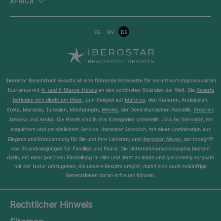
AFRICA
ES
EN
DE
Iberostar Beachfront Resorts ist eine führende Hotelkette für verantwortungsbewussten
Tourismus mit
4- und 5-Sterne-Hotels
an den schönsten Stränden der Welt. Die
Resorts
befinden sich direkt am Meer
, zum Beispiel auf
Mallorca
, den Kanaren, Andalusien,
Kreta, Marokko, Tunesien, Montenegro,
Mexiko
, der Dominikanischen Republik,
Brasilien
,
Jamaika und
Aruba
. Die Hotels sind in drei Kategorien unterteilt:
JOIA by Iberostar
, mit
exquisitem und persönlichem Service;
Iberostar Selection
, mit einer Kombination aus
Eleganz und Entspannung für Sie und Ihre Liebsten; und
Iberostar Waves
, der Inbegriff
von Strandvergnügen für Familien und Paare. Die Unternehmensphilosophie besteht
darin, mit einer positiven Einstellung im Hier und Jetzt zu leben und gleichzeitig sorgsam
mit der Natur umzugehen, die unsere Resorts umgibt, damit sich auch zukünftige
Generationen daran erfreuen können.
Rechtlicher Hinweis