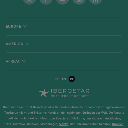
EUROPE
AMERICA
AFRICA
ES
EN
DE
Iberostar Beachfront Resorts ist eine führende Hotelkette für verantwortungsbewussten
Tourismus mit
4- und 5-Sterne-Hotels
an den schönsten Stränden der Welt. Die
Resorts
befinden sich direkt am Meer
, zum Beispiel auf
Mallorca
, den Kanaren, Andalusien,
Kreta, Marokko, Tunesien, Montenegro,
Mexiko
, der Dominikanischen Republik,
Brasilien
,