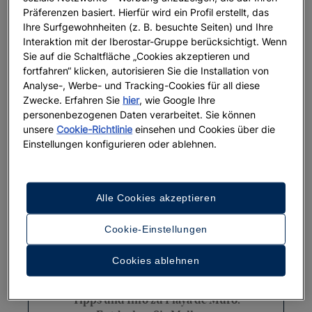
Präferenzen basiert. Hierfür wird ein Profil erstellt, das
Vollständiger Urlaubsführer für
Ihre Surfgewohnheiten (z. B. besuchte Seiten) und Ihre
Barcelona
Interaktion mit der Iberostar-Gruppe berücksichtigt. Wenn
Sie auf die Schaltfläche „Cookies akzeptieren und
fortfahren“ klicken, autorisieren Sie die Installation von
Weiterlesen
Analyse-, Werbe- und Tracking-Cookies für all diese
Zwecke. Erfahren Sie
hier
, wie Google Ihre
personenbezogenen Daten verarbeitet. Sie können
unsere
Cookie-Richtlinie
einsehen und Cookies über die
Einstellungen konfigurieren oder ablehnen.
Alle Cookies akzeptieren
Cookie-Einstellungen
Cookies ablehnen
MALLORCA
Tipps und Info zu Playa de Muro: