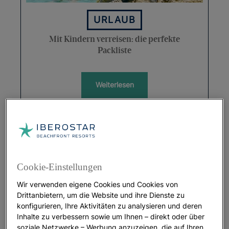
URLAUB
Mit Kindern verreisen: die perfekte
Packliste
Weiterlesen
Cookie-Einstellungen
Wir verwenden eigene Cookies und Cookies von
Drittanbietern, um die Website und ihre Dienste zu
konfigurieren, Ihre Aktivitäten zu analysieren und deren
Inhalte zu verbessern sowie um Ihnen – direkt oder über
URLAUB
soziale Netzwerke – Werbung anzuzeigen, die auf Ihren