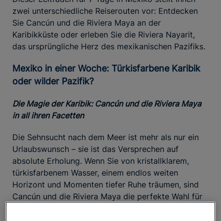
zwei unterschiedliche Reiserouten vor: Entdecken
Sie Cancún und die Riviera Maya an der
Karibikküste oder erleben Sie die Riviera Nayarit,
das ursprüngliche Herz des mexikanischen Pazifiks.
Mexiko in einer Woche: Türkisfarbene Karibik
oder wilder Pazifik?
Die Magie der Karibik: Cancún und die Riviera Maya
in all ihren Facetten
Die Sehnsucht nach dem Meer ist mehr als nur ein
Urlaubswunsch – sie ist das Versprechen auf
absolute Erholung. Wenn Sie von kristallklarem,
türkisfarbenem Wasser, einem endlos weiten
Horizont und Momenten tiefer Ruhe träumen, sind
Cancún und die Riviera Maya die perfekte Wahl für
Ihre Reise.