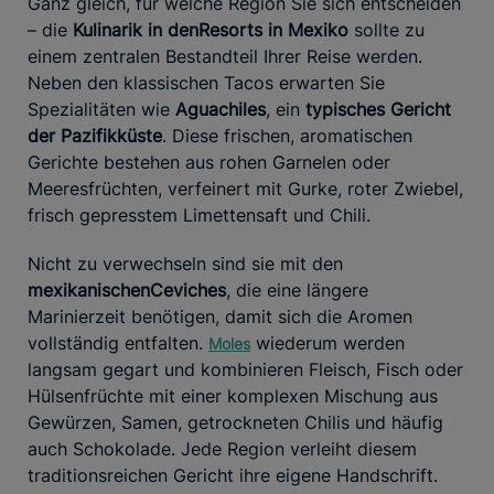
Ganz gleich, für welche Region Sie sich entscheiden
– die
Kulinarik in den
Resorts in Mexiko
sollte zu
einem zentralen Bestandteil Ihrer Reise werden.
Neben den klassischen Tacos erwarten Sie
Spezialitäten wie
Aguachiles
, ein
typisches Gericht
der Pazifikküste
. Diese frischen, aromatischen
Gerichte bestehen aus rohen Garnelen oder
Meeresfrüchten, verfeinert mit Gurke, roter Zwiebel,
frisch gepresstem Limettensaft und Chili.
Nicht zu verwechseln sind sie mit den
mexikanischen
Ceviches
, die eine längere
Marinierzeit benötigen, damit sich die Aromen
vollständig entfalten.
wiederum werden
Moles
langsam gegart und kombinieren Fleisch, Fisch oder
Hülsenfrüchte mit einer komplexen Mischung aus
Gewürzen, Samen, getrockneten Chilis und häufig
auch Schokolade. Jede Region verleiht diesem
traditionsreichen Gericht ihre eigene Handschrift.