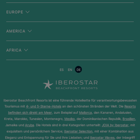
EUROPE
AMERICA
AFRICA
ES
EN
DE
Iberostar Beachfront Resorts ist eine führende Hotelkette für verantwortungsbewussten
Tourismus mit
4- und 5-Sterne-Hotels
an den schönsten Stränden der Welt. Die
Resorts
befinden sich direkt am Meer
, zum Beispiel auf
Mallorca
, den Kanaren, Andalusien,
Kreta, Marokko, Tunesien, Montenegro,
Mexiko
, der Dominikanischen Republik,
Brasilien
,
Jamaika und
Aruba
. Die Hotels sind in drei Kategorien unterteilt:
JOIA by Iberostar
, mit
exquisitem und persönlichem Service;
Iberostar Selection
, mit einer Kombination aus
Eleganz und Entspannung für Sie und Ihre Liebsten; und
Iberostar Waves
, der Inbegriff