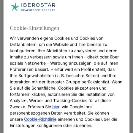
Das
Iberostar Selection Coral Cancún
zählt zu den
, um diese Region
besten All-Inclusive-Hotels in Mexiko
intensiv zu entdecken. Das Konzept verbindet
persönlichen Service mit lokal inspiriertem Design.
Cookie-Einstellungen
Freuen Sie sich auf einen privaten Beach Club und
Wir verwenden eigene Cookies und Cookies von
einen exklusiven Poolbereich nur für Erwachsene.
Drittanbietern, um die Website und ihre Dienste zu
Spätestens wenn Sie eines der Beauty- und
konfigurieren, Ihre Aktivitäten zu analysieren und deren
Entspannungsrituale in den Sky Palapas genießen –
Inhalte zu verbessern sowie um Ihnen – direkt oder über
begleitet vom sanften Rauschen der Wellen –,
soziale Netzwerke – Werbung anzuzeigen, die auf Ihren
werden Sie verstehen, was den Unterschied
Präferenzen basiert. Hierfür wird ein Profil erstellt, das
Ihre Surfgewohnheiten (z. B. besuchte Seiten) und Ihre
ausmacht. Mit den passenden
Tipps für Ihre Reise an
Interaktion mit der Iberostar-Gruppe berücksichtigt. Wenn
gelingt Ihr Aufenthalt von Anfang an
die Riviera Maya
Sie auf die Schaltfläche „Cookies akzeptieren und
entspannt und gut geplant.
fortfahren“ klicken, autorisieren Sie die Installation von
Analyse-, Werbe- und Tracking-Cookies für all diese
Zwecke. Erfahren Sie
hier
, wie Google Ihre
personenbezogenen Daten verarbeitet. Sie können
unsere
Cookie-Richtlinie
einsehen und Cookies über die
Der Zauber der Riviera Nayarit: Natur, Luxus und
Einstellungen konfigurieren oder ablehnen.
einzigartige Sonnenuntergänge