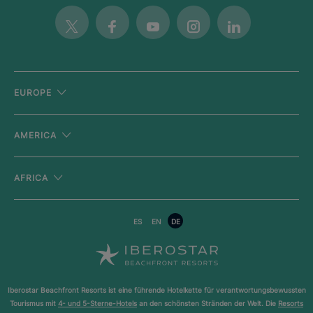
Twitter
Facebook
Youtube
Instagram
Linkedin
EUROPE
AMERICA
AFRICA
ES
EN
DE
Iberostar Beachfront Resorts ist eine führende Hotelkette für verantwortungsbewussten
Tourismus mit
4- und 5-Sterne-Hotels
an den schönsten Stränden der Welt. Die
Resorts