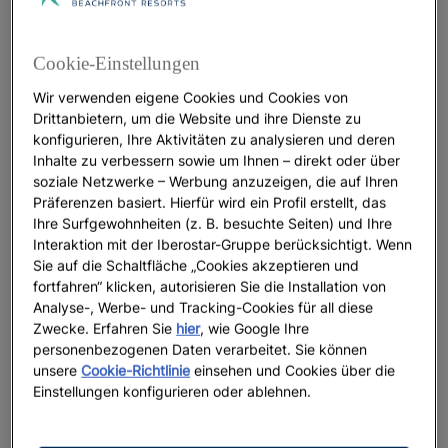
Zum Abend hin folgten wir dem Tipp, den
Sonnenuntergang an der
Playa de Las Teresitas
zu
Cookie-Einstellungen
erleben,
. Nur
einem der schönsten Strände Teneriffas
Wir verwenden eigene Cookies und Cookies von
wenige Minuten von Santa Cruz entfernt, überrascht
Drittanbietern, um die Website und ihre Dienste zu
dieser Küstenabschnitt mit goldenem Sand,
konfigurieren, Ihre Aktivitäten zu analysieren und deren
umgeben von vulkanischen Felsen und tropischer
Inhalte zu verbessern sowie um Ihnen – direkt oder über
Vegetation. Die warmen Farbtöne des Himmels
soziale Netzwerke – Werbung anzuzeigen, die auf Ihren
Präferenzen basiert. Hierfür wird ein Profil erstellt, das
spiegelten sich im klaren Türkis des Wassers, das an
Ihre Surfgewohnheiten (z. B. besuchte Seiten) und Ihre
diesem Tag ganz ruhig war. Ein Moment, der uns tief
Interaktion mit der Iberostar-Gruppe berücksichtigt. Wenn
berührte.
Sie auf die Schaltfläche „Cookies akzeptieren und
fortfahren“ klicken, autorisieren Sie die Installation von
Tag 2 – Vulkanlandschaften und die Weite des
Analyse-, Werbe- und Tracking-Cookies für all diese
Teide
Zwecke. Erfahren Sie
hier
, wie Google Ihre
personenbezogenen Daten verarbeitet. Sie können
Ausflug in den Nationalpark Teide
unsere
Cookie-Richtlinie
einsehen und Cookies über die
Einstellungen konfigurieren oder ablehnen.
Am zweiten Tag wechselten wir ins
Iberostar Selection
, eines der renommiertesten
Anthelia
Hotels in Costa