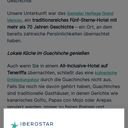
Geschichte.
Unsere Unterkunft war das
Iberostar Heritage Grand
, ein
traditionsreiches Fünf-Sterne-Hotel mit
Mencey
mehr als 70 Jahren Geschichte
– ein Ort, an dem
bereits zahlreiche Persönlichkeiten übernachtet
haben.
Lokale Küche im Guachinche genießen
Auch wenn Sie in einem
All-Inclusive-Hotel auf
Teneriffa
übernachten, schließt das eine
kulinarische
durch die Guachinches nicht aus.
Entdeckungstour
Falls Sie noch nie davon gehört haben, Guachinches
sind traditionelle Gasthäuser, in denen Gerichte wie
kanarisches Gofio, Papas con Mojo oder Arepas
serviert werden, immer zu fairen Preisen und
begleitet von regionalen Weinen.
Sonnenuntergang an der Playa de Las Teresitas