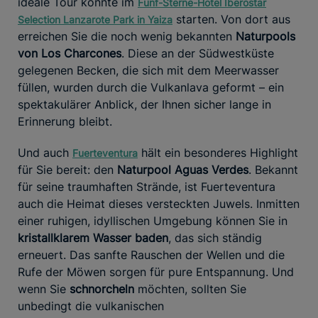
ideale Tour könnte im
Fünf-Sterne-Hotel Iberostar
starten. Von dort aus
Selection Lanzarote Park in Yaiza
erreichen Sie die noch wenig bekannten
Naturpools
von Los Charcones
. Diese an der Südwestküste
gelegenen Becken, die sich mit dem Meerwasser
füllen, wurden durch die Vulkanlava geformt – ein
spektakulärer Anblick, der Ihnen sicher lange in
Erinnerung bleibt.
Und auch
hält ein besonderes Highlight
Fuerteventura
für Sie bereit: den
Naturpool Aguas Verdes
. Bekannt
für seine traumhaften Strände, ist Fuerteventura
auch die Heimat dieses versteckten Juwels. Inmitten
einer ruhigen, idyllischen Umgebung können Sie in
kristallklarem Wasser baden
, das sich ständig
erneuert. Das sanfte Rauschen der Wellen und die
Rufe der Möwen sorgen für pure Entspannung. Und
wenn Sie
schnorcheln
möchten, sollten Sie
unbedingt die vulkanischen