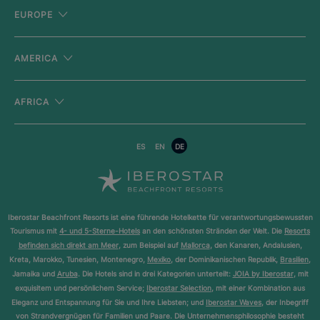
EUROPE
AMERICA
AFRICA
ES
EN
DE
Iberostar Beachfront Resorts ist eine führende Hotelkette für verantwortungsbewussten
Tourismus mit
4- und 5-Sterne-Hotels
an den schönsten Stränden der Welt. Die
Resorts
befinden sich direkt am Meer
, zum Beispiel auf
Mallorca
, den Kanaren, Andalusien,
Kreta, Marokko, Tunesien, Montenegro,
Mexiko
, der Dominikanischen Republik,
Brasilien
,
Jamaika und
Aruba
. Die Hotels sind in drei Kategorien unterteilt:
JOIA by Iberostar
, mit
exquisitem und persönlichem Service;
Iberostar Selection
, mit einer Kombination aus
Eleganz und Entspannung für Sie und Ihre Liebsten; und
Iberostar Waves
, der Inbegriff
von Strandvergnügen für Familien und Paare. Die Unternehmensphilosophie besteht