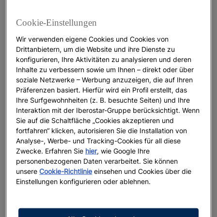
sind ein echter Geheimtipp. Das
glasklare Wasser
Cookie-Einstellungen
und die traumhafte Umgebung laden dazu ein, die
Seele baumeln zu lassen. Egal, ob Sie einfach nur
Wir verwenden eigene Cookies und Cookies von
entspannt im Wasser treiben oder beim
Schnorcheln
Drittanbietern, um die Website und ihre Dienste zu
die Unterwasserwelt erkunden
wollen – hier ist für
konfigurieren, Ihre Aktivitäten zu analysieren und deren
jeden etwas dabei.
Inhalte zu verbessern sowie um Ihnen – direkt oder über
soziale Netzwerke – Werbung anzuzeigen, die auf Ihren
Die Gegend rund um die Pools ist wunderschön. Es
Präferenzen basiert. Hierfür wird ein Profil erstellt, das
Ihre Surfgewohnheiten (z. B. besuchte Seiten) und Ihre
gibt so viele kleine Ecken, die sich perfekt für ein
Interaktion mit der Iberostar-Gruppe berücksichtigt. Wenn
paar schöne Erinnerungsfotos eignen. Vor allem
Sie auf die Schaltfläche „Cookies akzeptieren und
Familien fühlen sich hier pudelwohl
: Die Kinder
fortfahren“ klicken, autorisieren Sie die Installation von
können im Wasser plantschen und auf
Analyse-, Werbe- und Tracking-Cookies für all diese
Entdeckungstour gehen, während Sie es sich in der
Zwecke. Erfahren Sie
hier
, wie Google Ihre
Sonne gemütlich machen.
personenbezogenen Daten verarbeitet. Sie können
unsere
Cookie-Richtlinie
einsehen und Cookies über die
Einstellungen konfigurieren oder ablehnen.
Der Ort Los Abrigos ist für seine
leichte