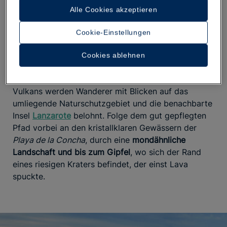
MONTAÑA DE LA CALDERA (ISLA DE LOBOS,
Alle Cookies akzeptieren
FUERTEVENTURA)
Cookie-Einstellungen
Die Kanarische Insel
Fuerteventura
bietet
hunderte
von Kilometern Wanderwegen
, von denen einige bis
Cookies ablehnen
zum Gipfel der
Montaña de la Caldera
auf der Insel
Lobos führen. Vom Gipfel dieses schlafenden
Vulkans werden Wanderer mit Blicken auf das
umliegende Naturschutzgebiet und die benachbarte
Insel
Lanzarote
belohnt. Folge dem gut gepflegten
Pfad vorbei an den kristallklaren Gewässern der
Playa de la Concha
, durch eine
mondähnliche
Landschaft und bis zum Gipfel
, wo sich der Rand
eines riesigen Kraters befindet, der einst Lava
spuckte.