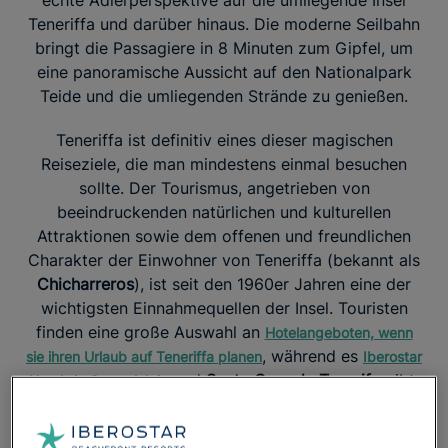
echte Adlerperspektive auf die umliegende Insel
Teneriffa und darüber hinaus. Die moderne Seilbahn
bringt die Passagiere in 8 Minuten zum Gipfel, um
eine panoramische Aussicht auf den Nationalpark
Teide und die umliegenden Strände zu genießen.
Teneriffa ist definitiv eines dieser magischen
Reiseziele, die man mindestens einmal besuchen
sollte. Der Tourismus, angetrieben von
beeindruckenden natürlichen und kulturellen
Attraktionen sowie dem offenen und freundlichen
Charakter der Einwohner von Teneriffa (bekannt als
Chicharreros
), ist seit den 1960er Jahren eine der
wichtigsten Einnahmequellen der Insel. Touristen
finden eine große Auswahl an
Hotelangeboten, wenn
, während es
sie ihren Urlaub auf Teneriffa planen
Iberostar
und
Santa Cruz de Tenerife
gibt,
Hotels in Costa Adeje
die für jeden Geschmack etwas bieten.