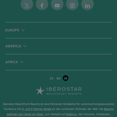
Twitter
Facebook
Youtube
Instagram
Linkedin
EUROPE
AMERICA
AFRICA
ES
EN
DE
Iberostar Beachfront Resorts ist eine führende Hotelkette für verantwortungsbewussten
Tourismus mit
4- und 5-Sterne-Hotels
an den schönsten Stränden der Welt. Die
Resorts
befinden sich direkt am Meer
, zum Beispiel auf
Mallorca
, den Kanaren, Andalusien,