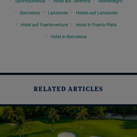
Sporttourismus
Hotel auf Teneriffa
Montenegro
Barcelona
Lanzarote
Hotels auf Lanzarote
Hotel auf Fuerteventura
Hotel in Puerto Plata
Hotel in Barcelona
RELATED ARTICLES