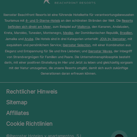
Iberostar Beachfront Resorts ist eine führende Hotelkette für verantwortungsbewussten
Tourismus mit
4- und 5-Sterne-Hotels
an den schönsten Stränden der Welt. Die
Resorts
befinden sich direkt am Meer
, zum Beispiel auf
Mallorca
, den Kanaren, Andalusien,
Kreta, Marokko, Tunesien, Montenegro,
Mexiko
, der Dominikanischen Republik,
Brasilien
,
Jamaika und
Aruba
. Die Hotels sind in drei Kategorien unterteilt:
JOIA by Iberostar
, mit
exquisitem und persönlichem Service;
Iberostar Selection
, mit einer Kombination aus
Eleganz und Entspannung für Sie und Ihre Liebsten; und
Iberostar Waves
, der Inbegriff
von Strandvergnügen für Familien und Paare. Die Unternehmensphilosophie besteht
darin, mit einer positiven Einstellung im Hier und Jetzt zu leben und gleichzeitig sorgsam
mit der Natur umzugehen, die unsere Resorts umgibt, damit sich auch zukünftige
Generationen daran erfreuen können.
Rechtlicher Hinweis
Sitemap
Affiliates
Cookie Richtlinien
©Iberostar
Hoteles y apartamentos, S.L.