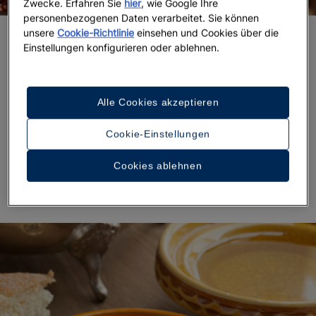
Zwecke. Erfahren Sie
hier
, wie Google Ihre
personenbezogenen Daten verarbeitet. Sie können
unsere
Cookie-Richtlinie
einsehen und Cookies über die
Sumach
Einstellungen konfigurieren oder ablehnen.
Die Frucht dieses mediterranen Strauchs hat alles:
eine attraktive Farbe, zahlreiche wertvolle
Alle Cookies akzeptieren
Eigenschaften und einen vielseitigen, authentischen
Geschmack.
Am besten wird sie als Pulver zu
Cookie-Einstellungen
Marinaden, gewürztem Fleisch oder Salatdressings
gegeben, da diese Beeren unter anderem
Cookies ablehnen
antiseptische Wirkungen besitzen.