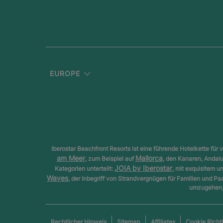
EUROPE
Iberostar Beachfront Resorts ist eine führende Hotelkette f
am Meer
Mallorca
, zum Beispiel auf
, den Kanaren, Andal
JOIA by Iberostar
Kategorien unterteilt:
, mit exquisitem 
Waves
, der Inbegriff von Strandvergnügen für Familien und Pa
umzugehen, 
Rechtlicher Hinweis
Sitemap
Affiliates
Cookie Richtl