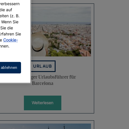
 verbessern
die auf
iten (z. B.
. Wenn Sie
 Sie die
Erfahren Sie
re
Cookie-
hnen.
URLAUB
 ablehnen
Vollständiger Urlaubsführer für
Barcelona
Weiterlesen