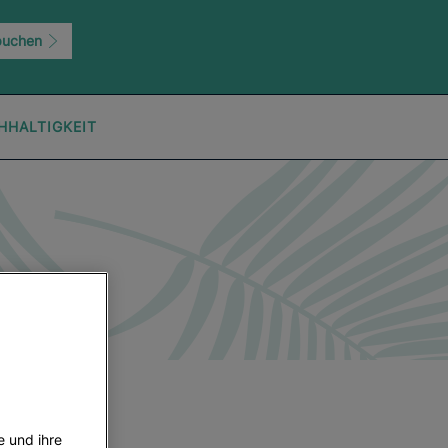
buchen
HHALTIGKEIT
e und ihre