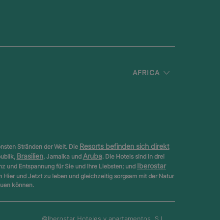
AFRICA
Resorts befinden sich direkt
nsten Stränden der Welt. Die
Brasilien
Aruba
ublik,
, Jamaika und
. Die Hotels sind in drei
Iberostar
anz und Entspannung für Sie und Ihre Liebsten; und
m Hier und Jetzt zu leben und gleichzeitig sorgsam mit der Natur
euen können.
©Iberostar
Hoteles y apartamentos, S.L.