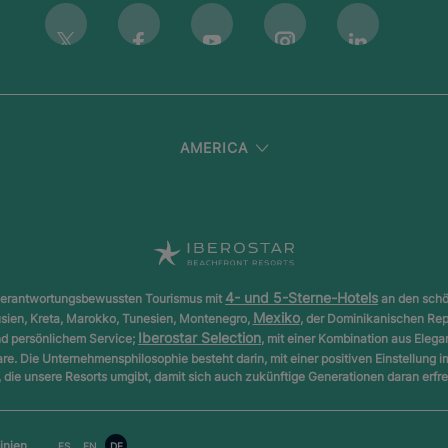
Instagram
Twitter
Facebook
Youtube
Linkedin
AMERICA
4- und 5-Sterne-Hotels
ür verantwortungsbewussten Tourismus mit
an den schö
Mexiko
usien, Kreta, Marokko, Tunesien, Montenegro,
, der Dominikanischen Rep
Iberostar Selection
und persönlichem Service;
, mit einer Kombination aus Eleg
are. Die Unternehmensphilosophie besteht darin, mit einer positiven Einstellung i
die unsere Resorts umgibt, damit sich auch zukünftige Generationen daran erfr
inien
ES
EN
DE