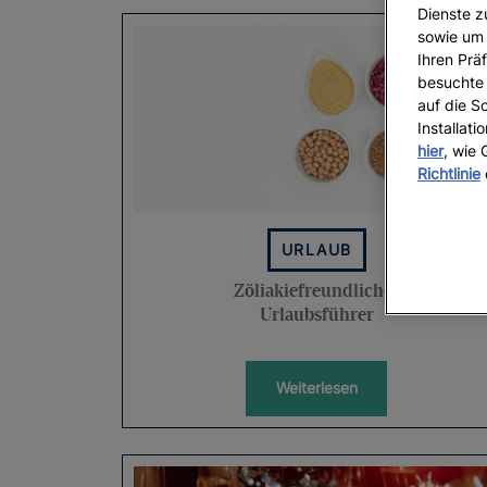
Dienste z
sowie um 
Ihren Präf
besuchte 
auf die S
Installat
hier
, wie
Richtlinie
URLAUB
Zöliakiefreundlicher
Urlaubsführer
Weiterlesen