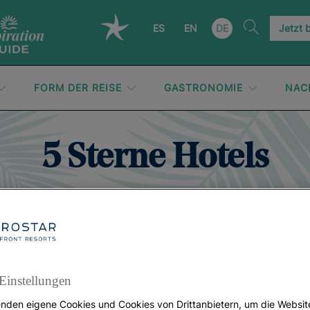
ES
EN
DE
Jetzt 
FORM DER REISE
GASTRONOMIE
NAC
5 Sterne Hotels
Einstellungen
nden eigene Cookies und Cookies von Drittanbietern, um die Websit