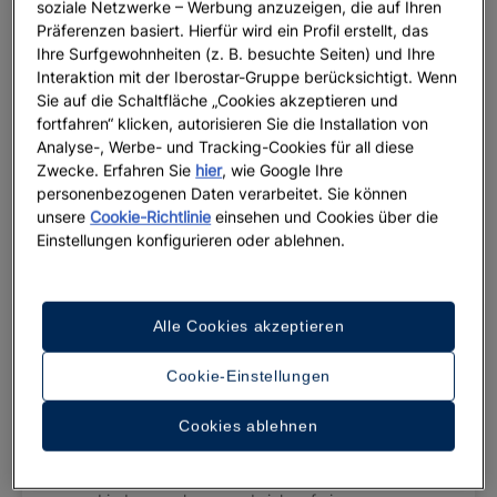
soziale Netzwerke – Werbung anzuzeigen, die auf Ihren
Präferenzen basiert. Hierfür wird ein Profil erstellt, das
Ihre Surfgewohnheiten (z. B. besuchte Seiten) und Ihre
Interaktion mit der Iberostar-Gruppe berücksichtigt. Wenn
Sie auf die Schaltfläche „Cookies akzeptieren und
fortfahren“ klicken, autorisieren Sie die Installation von
Analyse-, Werbe- und Tracking-Cookies für all diese
Zwecke. Erfahren Sie
hier
, wie Google Ihre
personenbezogenen Daten verarbeitet. Sie können
unsere
Cookie-Richtlinie
einsehen und Cookies über die
Einstellungen konfigurieren oder ablehnen.
Alle Cookies akzeptieren
Damit wir Ihnen zukünftig einen noch
angenehmeren Aufenthalt bieten können, bleibt
Cookie-Einstellungen
das Hotel vom 15. Mai bis einschließlich
30. November 2026 für Renovierungsarbeiten
Cookies ablehnen
geschlossen. In diesem Zeitraum können Sie
Ihre Buchung im Iberostar Selection Paraíso