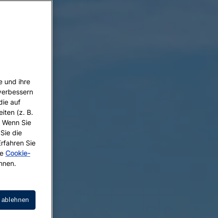
e und ihre
 verbessern
die auf
iten (z. B.
. Wenn Sie
 Sie die
Erfahren Sie
re
Cookie-
hnen.
 ablehnen