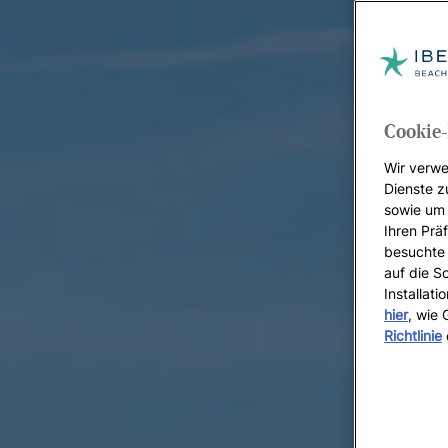
Cookie-
Wir verwe
Dienste z
sowie um 
Ihren Präf
besuchte 
auf die S
Installat
hier
, wie
Richtlinie