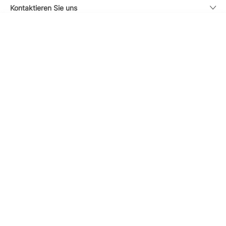
Kontaktieren Sie uns
HOTELS ENTDECKEN
Anrufen
Rechtlicher Hinweis
Währung
Deutsch
Iberostar App herunterladen
Cookie-Politik
Sitemap
Rechtlicher Hinweis
Mitglieder
Datenschutzbestimmungen
Online Sicherheit und Zahlungsmethoden