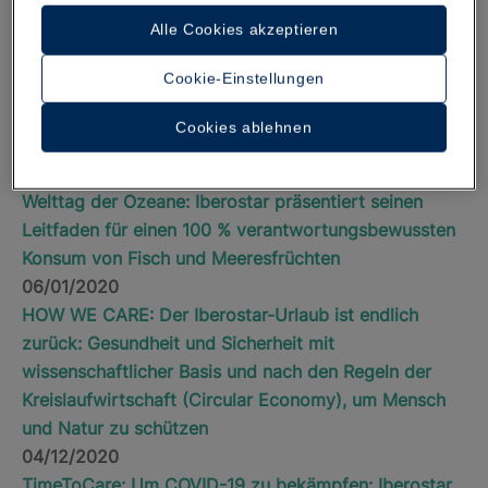
07/29/2020
Alle Cookies akzeptieren
How We Care. Zwischenbilanz der Iberostar Group
nach der Wiederaufnahme des operativen Geschäfts
Cookie-Einstellungen
07/13/2020
IBEROSTAR ÖFFNET MEHR ALS 45 HOTELS
Cookies ablehnen
WELTWEIT
06/08/2020
Welttag der Ozeane: Iberostar präsentiert seinen
Leitfaden für einen 100 % verantwortungsbewussten
Konsum von Fisch und Meeresfrüchten
06/01/2020
HOW WE CARE: Der Iberostar-Urlaub ist endlich
zurück: Gesundheit und Sicherheit mit
wissenschaftlicher Basis und nach den Regeln der
Kreislaufwirtschaft (Circular Economy), um Mensch
und Natur zu schützen
04/12/2020
TimeToCare: Um COVID-19 zu bekämpfen: Iberostar