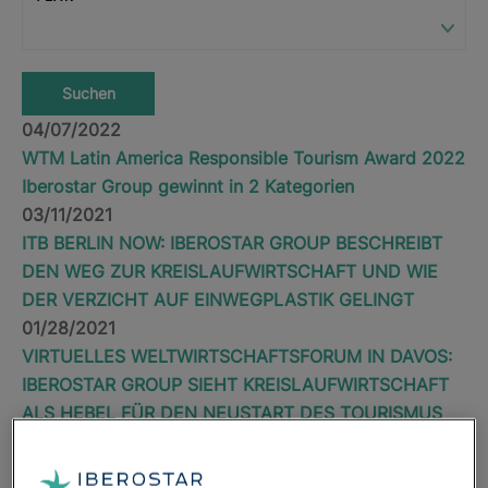
Suchen
04/07/2022
WTM Latin America Responsible Tourism Award 2022
Iberostar Group gewinnt in 2 Kategorien
03/11/2021
ITB BERLIN NOW: IBEROSTAR GROUP BESCHREIBT
DEN WEG ZUR KREISLAUFWIRTSCHAFT UND WIE
DER VERZICHT AUF EINWEGPLASTIK GELINGT
01/28/2021
VIRTUELLES WELTWIRTSCHAFTSFORUM IN DAVOS:
IBEROSTAR GROUP SIEHT KREISLAUFWIRTSCHAFT
ALS HEBEL FÜR DEN NEUSTART DES TOURISMUS
01/28/2021
NEUER SERVICE BEI IBEROSTAR: BEREITSTELLUNG