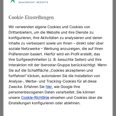
VON COVID-19-TESTS FÜR KUNDEN
12/04/2020
IBEROSTAR PRÄSENTIERT “TRAVEL AT EASE” ALS
Cookie-Einstellungen
ZUSÄTZLICHE SICHERHEIT FÜR KUNDEN UND
Wir verwenden eigene Cookies und Cookies von
PARTNER
Drittanbietern, um die Website und ihre Dienste zu
11/02/2020
konfigurieren, Ihre Aktivitäten zu analysieren und deren
IBEROSTAR KONKRETISIERT SEINE AGENDA 2030:
Inhalte zu verbessern sowie um Ihnen – direkt oder über
soziale Netzwerke – Werbung anzuzeigen, die auf Ihren
CO2-NEUTRALITÄT UNTER EINBEZIEHUNG VON
Präferenzen basiert. Hierfür wird ein Profil erstellt, das
NATUR UND UMWELT IN DEN DESTINATIONEN
Ihre Surfgewohnheiten (z. B. besuchte Seiten) und Ihre
09/25/2020
Interaktion mit der Iberostar-Gruppe berücksichtigt. Wenn
ZUM WELTTAG DES TOURISMUS WÜRDIGT
Sie auf die Schaltfläche „Cookies akzeptieren und
fortfahren“ klicken, autorisieren Sie die Installation von
IBEROSTAR DIE MENSCHEN, DIE AM AUFBAU EINER
Analyse-, Werbe- und Tracking-Cookies für all diese
NACHHALTIGEN UND KRISENFESTEN BRANCHE
Zwecke. Erfahren Sie
hier
, wie Google Ihre
ARBEITEN
personenbezogenen Daten verarbeitet. Sie können
09/18/2020
unsere
Cookie-Richtlinie
einsehen und Cookies über die
Einstellungen konfigurieren oder ablehnen.
NEUE REISEKRANKENVERSICHERUNG FÜR ALLE
KUNDEN, DIE DIREKT BEI IBEROSTAR BUCHEN