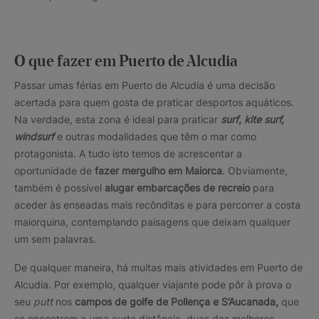
O que fazer em Puerto de Alcudia
Passar umas férias em Puerto de Alcudia é uma decisão
acertada para quem gosta de praticar desportos aquáticos.
Na verdade, esta zona é ideal para praticar
surf
,
kite surf,
windsurf
e outras modalidades que têm o mar como
protagonista. A tudo isto temos de acrescentar a
oportunidade de
fazer mergulho em Maiorca
. Obviamente,
também é possível
alugar embarcações de recreio
para
aceder às enseadas mais recônditas e para percorrer a costa
maiorquina, contemplando paisagens que deixam qualquer
um sem palavras.
De qualquer maneira, há muitas mais atividades em Puerto de
Alcudia. Por exemplo, qualquer viajante pode pôr à prova o
seu
putt
nos
campos de golfe de Pollença e S’Aucanada,
que
se encontram a uma curta distância, duas das melhores