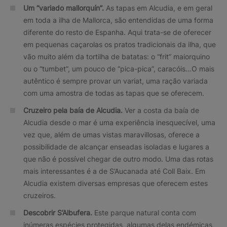
Um “variado mallorquín”.
As tapas em Alcudia, e em geral
em toda a ilha de Mallorca, são entendidas de uma forma
diferente do resto de Espanha. Aqui trata-se de oferecer
em pequenas caçarolas os pratos tradicionais da ilha, que
vão muito além da tortilha de batatas: o “frit” maiorquino
ou o “tumbet”, um pouco de “pica-pica”, caracóis…O mais
autêntico é sempre provar un variat, uma ração variada
com uma amostra de todas as tapas que se oferecem.
Cruzeiro pela baía de Alcudia.
Ver a costa da baía de
Alcudia desde o mar é uma experiência inesquecível, uma
vez que, além de umas vistas maravillosas, oferece a
possibilidade de alcançar enseadas isoladas e lugares a
que não é possível chegar de outro modo. Uma das rotas
mais interessantes é a de S’Aucanada até Coll Baix. Em
Alcudia existem diversas empresas que oferecem estes
cruzeiros.
Descobrir S’Albufera.
Este parque natural conta com
inúmeras espécies protegidas, algumas delas endémicas