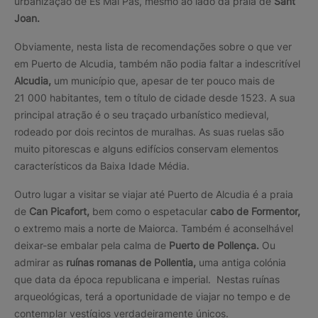
urbanização de Es Mal Pas, mesmo ao lado da praia de
Sant
Joan.
Obviamente, nesta lista de recomendações sobre o que ver
em Puerto de Alcudia, também não podia faltar a indescritível
Alcudia,
um município que, apesar de ter pouco mais de
21 000 habitantes, tem o título de cidade desde 1523. A sua
principal atração é o seu traçado urbanístico medieval,
rodeado por dois recintos de muralhas. As suas ruelas são
muito pitorescas e alguns edifícios conservam elementos
característicos da Baixa Idade Média.
Outro lugar a visitar se viajar até Puerto de Alcudia é a praia
de
Can Picafort,
bem como o espetacular
cabo de Formentor,
o extremo mais a norte de Maiorca. Também é aconselhável
deixar-se embalar pela calma de
Puerto de Pollença.
Ou
admirar as
ruínas romanas de Pollentia,
uma antiga colónia
que data da época republicana e imperial. Nestas ruínas
arqueológicas, terá a oportunidade de viajar no tempo e de
contemplar vestígios verdadeiramente únicos.