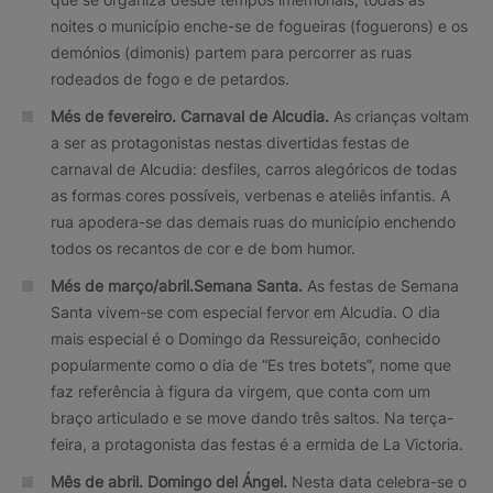
noites o município enche-se de fogueiras (foguerons) e os
demónios (dimonis) partem para percorrer as ruas
rodeados de fogo e de petardos.
Més de fevereiro.
Carnaval de Alcudia.
As crianças voltam
a ser as protagonistas nestas divertidas festas de
carnaval de Alcudia: desfiles, carros alegóricos de todas
as formas cores possíveis, verbenas e ateliês infantis. A
rua apodera-se das demais ruas do município enchendo
todos os recantos de cor e de bom humor.
Més de março/abril.
Semana Santa.
As festas de Semana
Santa vivem-se com especial fervor em Alcudia. O dia
mais especial é o Domingo da Ressureição, conhecido
popularmente como o dia de “Es tres botets”, nome que
faz referência à figura da virgem, que conta com um
braço articulado e se move dando três saltos. Na terça-
feira, a protagonista das festas é a ermida de La Victoria.
Mês de abril.
Domingo del Ángel.
Nesta data celebra-se o