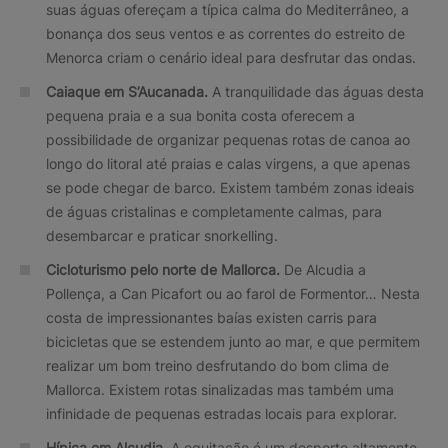
suas águas ofereçam a típica calma do Mediterrâneo, a
bonança dos seus ventos e as correntes do estreito de
Menorca criam o cenário ideal para desfrutar das ondas.
Caiaque em S’Aucanada.
A tranquilidade das águas desta
pequena praia e a sua bonita costa oferecem a
possibilidade de organizar pequenas rotas de canoa ao
longo do litoral até praias e calas virgens, a que apenas
se pode chegar de barco. Existem também zonas ideais
de águas cristalinas e completamente calmas, para
desembarcar e praticar snorkelling.
Cicloturismo pelo norte de Mallorca.
De Alcudia a
Pollença, a Can Picafort ou ao farol de Formentor… Nesta
costa de impressionantes baías existen carris para
bicicletas que se estendem junto ao mar, e que permitem
realizar um bom treino desfrutando do bom clima de
Mallorca. Existem rotas sinalizadas mas também uma
infinidade de pequenas estradas locais para explorar.
Hípica em Alcudia.
A equitação é um desporto altamente