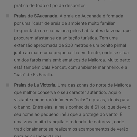
prática de todo o tipo de desportos.
Praias de S’Aucanada.
A praia de Aucanada é formada
por uma “cala” de areia de ambiente muito familiar,
frequentada na sua maioria pelos habitantes da zona, que
procuram afastar-se da agitação turística. Tem uma
extensão aproximada de 200 metros e um bonito pinhal
junto ao mar e uma pequena ilha em frente, onde se situa
um dos faróis mais emblemáticos de Mallorca. Muito perto
está também Cala Poncet, com ambiente marinheiro, e a
“cala” de Es Faralló.
Praias de La Victoria.
Uma das zonas do norte de Mallorca
que melhor conserva o seu carácter autêntico. Aqui o
visitante encontrará inúmeras “calas” e praias, ideais para
o banho. Entre elas, a mais conhecida é S’Illot, que deve o
seu nome ao pequeno ilhéu que a protege do vento. Ë
uma zona muito tranquila e rodeada de natureza, onde
tradicionalmente se realizam os acampamentos de verão
para as crianças da ilha.