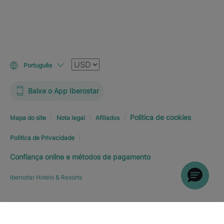
Moeda
Português
Baixe o App Iberostar
Politica de cookies
Mapa do site
Nota legal
Afiliados
Politica de Privacidade
Confiança online e métodos de pagamento
Iberostar Hotels & Resorts
RESERVE JÁ
A PARTIR DE
R$