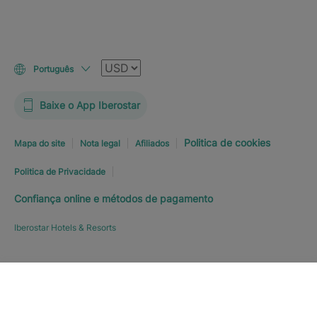
Moeda
Português
Baixe o App Iberostar
Politica de cookies
Mapa do site
Nota legal
Afiliados
Politica de Privacidade
Confiança online e métodos de pagamento
Iberostar Hotels & Resorts
RESERVE JÁ
A PARTIR DE
R$
Explorar hotel
1.779