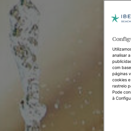
Config
Utilizamos
analisar 
publicida
com base 
páginas v
cookies e 
rastreio 
Pode cons
à Configu