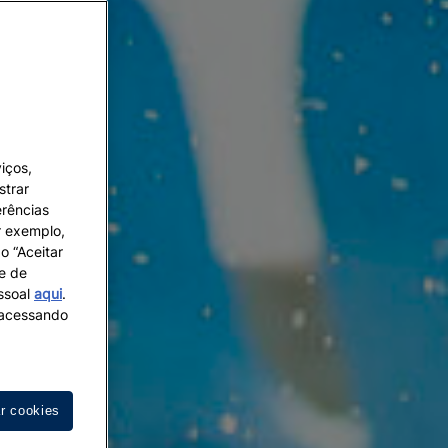
iços,
strar
erências
r exemplo,
o “Aceitar
 e de
essoal
aqui
.
s acessando
ar cookies