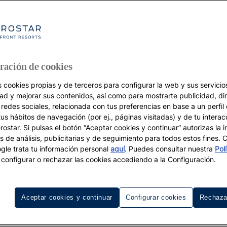
 Caribe con la tranquilidad de tene
gratuito incluido
a preparar su viaje es saber
cómo llegar al hotel desde el
teles JOIA de América tienen incluido un servicio gratuito 
ración de cookies
 nuestra página web y dejs que pongamos todas las comod
s cookies propias y de terceros para configurar la web y sus servicios
plica a paquetes de vuelo + hotel ni a reservas de IHG, The
dad y mejorar sus contenidos, así como para mostrarte publicidad, di
 redes sociales, relacionada con tus preferencias en base a un perfil
tus hábitos de navegación (por ej., páginas visitadas) y de tu interac
ostar. Si pulsas el botón “Aceptar cookies y continuar” autorizas la i
s de análisis, publicitarias y de seguimiento para todos estos fines.
le trata tu información personal
aquí
. Puedes consultar nuestra
Pol
configurar o rechazar las cookies accediendo a la Configuración.
ratuito
erostar.com con un mínimo 5 días
Aceptar cookies y continuar
Configurar cookies
Rechaza
3 noches (en los hoteles JOIA Rose
A Paraíso by Iberostar) o 5 noches