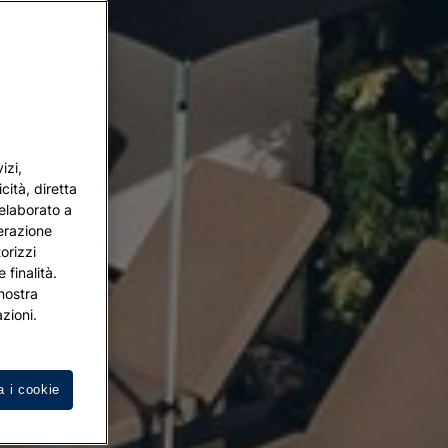
izi,
cità, diretta
 elaborato a
terazione
orizzi
 finalità.
 nostra
zioni.
a i cookie