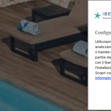
Configu
Utilizziam
analizzare
o tramite 
partire da
con il Ibe
l'installa
Scopri co
Informati