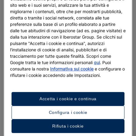
sito web e i suoi servizi, analizzare la tua attività e
migliorarne i contenuti, oltre che per mostrarti pubblicità,
diretta o tramite i social network, correlata alle tue
preferenze sulla base di un profilo elaborato a partire
dalle tue abitudini di navigazione (ad es. pagine visitate) e
Sconti fino al
dalla tua interazione con il Iberostar Group. Se clicchi sul
pulsante "Accetta i cookie e continua", autorizzi
Nuovo hotel: Iberos
l'installazione di cookie di analisi, pubblicitari e di
Sconti fino al 30% presso hotel selezionati
Scoprire di più
tracciamento per tutte queste finalità. Scopri come
Offerte dell’ultimo minuto
Google tratta le tue informazioni personali
qui
. Puoi
Scoprire di più
consultare la nostra
Informativa sui cookie
e configurare o
rifiutare i cookie accedendo alle Impostazioni.
Accetta i cookie e continua
Configura i cookie
Rifiuta i cookie