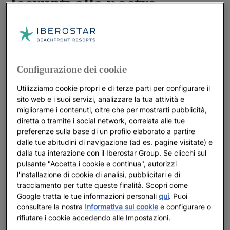
Iscriviti alla nostra
newsletter
RICEVETE TUTTE LE NOVITÀ PRIMA DI CHIUNQUE
ALTRO
Configurazione dei cookie
OFFERTE ESCLUSIVE
Utilizziamo cookie propri e di terze parti per configurare il
sito web e i suoi servizi, analizzare la tua attività e
migliorarne i contenuti, oltre che per mostrarti pubblicità,
diretta o tramite i social network, correlata alle tue
preferenze sulla base di un profilo elaborato a partire
dalle tue abitudini di navigazione (ad es. pagine visitate) e
dalla tua interazione con il Iberostar Group. Se clicchi sul
pulsante "Accetta i cookie e continua", autorizzi
l'installazione di cookie di analisi, pubblicitari e di
tracciamento per tutte queste finalità. Scopri come
Google tratta le tue informazioni personali
qui
. Puoi
consultare la nostra
Informativa sui cookie
e configurare o
rifiutare i cookie accedendo alle Impostazioni.