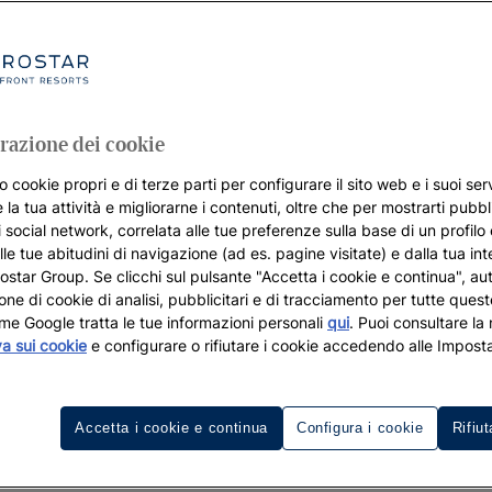
razione dei cookie
o cookie propri e di terze parti per configurare il sito web e i suoi serv
 la tua attività e migliorarne i contenuti, oltre che per mostrarti pubbli
i social network, correlata alle tue preferenze sulla base di un profilo
lle tue abitudini di navigazione (ad es. pagine visitate) e dalla tua in
rostar Group. Se clicchi sul pulsante "Accetta i cookie e continua", aut
zione di cookie di analisi, pubblicitari e di tracciamento per tutte queste
me Google tratta le tue informazioni personali
qui
. Puoi consultare la
va sui cookie
e configurare o rifiutare i cookie accedendo alle Imposta
Resorts per il golf 
Destinazioni
Accetta i cookie e continua
Configura i cookie
Rifiut
lf a Cadice progettato da Severi