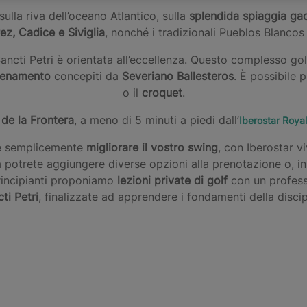
lla riva dell’oceano Atlantico, sulla
splendida spiaggia gad
ez, Cadice e Siviglia
, nonché i tradizionali Pueblos Blancos 
Sancti Petri è orientata all’eccellenza. Questo complesso gol
llenamento
concepiti da
Severiano Ballesteros
. È possibile 
o il
croquet
.
 de la Frontera
, a meno di 5 minuti a piedi dall’
Iberostar Roya
e semplicemente
migliorare il vostro swing
, con Iberostar vi
 potrete aggiungere diverse opzioni alla prenotazione o, in
principianti proponiamo
lezioni private di golf
con un profess
ti Petri
, finalizzate ad apprendere i fondamenti della discip