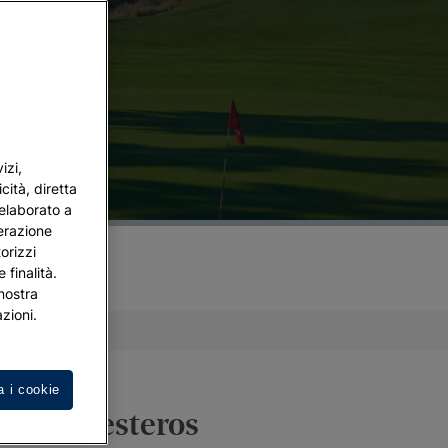
izi,
cità, diretta
 elaborato a
terazione
orizzi
 finalità.
 nostra
zioni.
a i cookie
ano Ballesteros