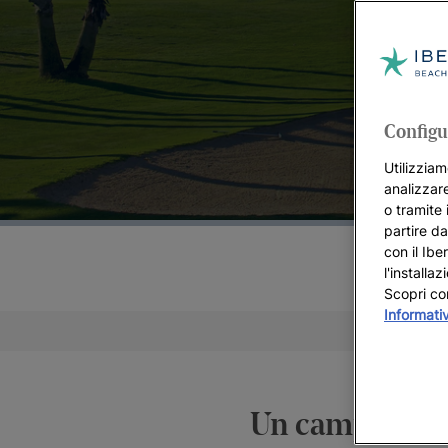
Configu
Utilizziam
analizzare
o tramite 
partire da
con il Ibe
l'installa
Scopri co
Informati
Un campo da go