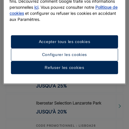
fins. Découvrez comment Google traite vos informations
Iberostar Waves Playa Gaviotas |
personnelles
ici
. Vous pouvez consulter notre
Politique de
Fuerteventura
cookies
et configurer ou refuser les cookies en accédant
JUSQU'À
20
%
aux Paramètres.
CODE PROMOTIONNEL : LASTMINUTE
Iberostar Selection Kantaoui Bay |
Accepter tous les cookies
Sousse
JUSQU'À
0
€
Configurer les cookies
Refuser les cookies
CODE PROMOTIONNEL : LASTMINUTE
Iberostar Waves Saïdia
JUSQU'À
25
%
Iberostar Selection Lanzarote Park
JUSQU'À
20
%
CODE PROMOTIONNEL : LISBOA26