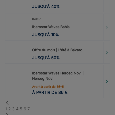
JUSQU'À
40
%
BAHIA
Iberostar Waves Bahia
JUSQU'À
10
%
Offre du mois | L'été à Bávaro
JUSQU'À
50
%
Iberostar Waves Herceg Novi |
Herceg Novi
Avant à partir de
86
€
À PARTIR DE
86
€
1
2
3
4
5
6
7