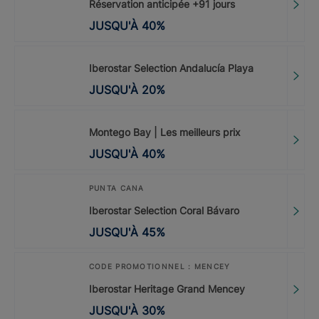
Réservation anticipée +91 jours
JUSQU'À
40
%
Iberostar Selection Andalucía Playa
JUSQU'À
20
%
Montego Bay | Les meilleurs prix
JUSQU'À
40
%
PUNTA CANA
Iberostar Selection Coral Bávaro
JUSQU'À
45
%
CODE PROMOTIONNEL : MENCEY
Iberostar Heritage Grand Mencey
JUSQU'À
30
%