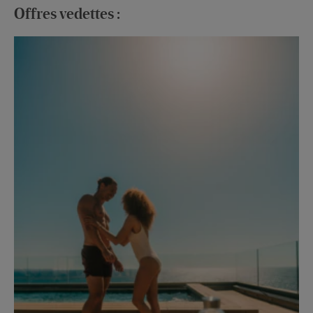
Offres vedettes :
Ju
Tun
En 