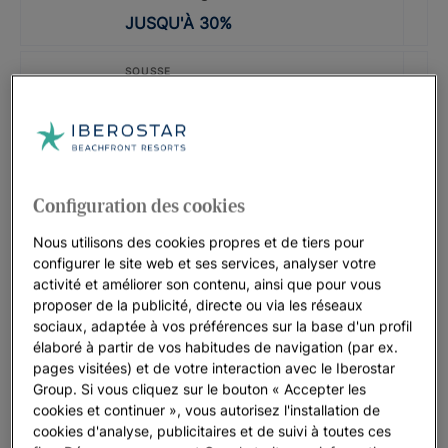
JUSQU'À
30
%
SOUSSE
Iberostar Selection Diar El Andalous
JUSQU'À
40
%
CODE PROMO : LASTMINUTE
Configuration des cookies
Iberostar Waves Mehari Djerba |
Djerba
Nous utilisons des cookies propres et de tiers pour
JUSQU'À
35
%
configurer le site web et ses services, analyser votre
activité et améliorer son contenu, ainsi que pour vous
proposer de la publicité, directe ou via les réseaux
TUNISIE
sociaux, adaptée à vos préférences sur la base d'un profil
Iberostar Selection Kuriat Palace
élaboré à partir de vos habitudes de navigation (par ex.
pages visitées) et de votre interaction avec le Iberostar
JUSQU'À
30
%
Group. Si vous cliquez sur le bouton « Accepter les
cookies et continuer », vous autorisez l'installation de
CODE PROMOTIONNEL : LASTMINUTE
cookies d'analyse, publicitaires et de suivi à toutes ces