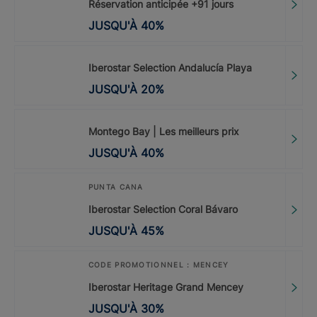
Réservation anticipée +91 jours
JUSQU'À
40
%
Iberostar Selection Andalucía Playa
JUSQU'À
20
%
Montego Bay | Les meilleurs prix
JUSQU'À
40
%
PUNTA CANA
Iberostar Selection Coral Bávaro
JUSQU'À
45
%
CODE PROMOTIONNEL : MENCEY
Iberostar Heritage Grand Mencey
JUSQU'À
30
%