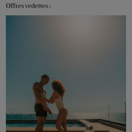
Offres vedettes :
Ju
Tun
En 