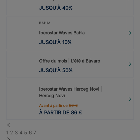
JUSQU'À
40
%
BAHIA
Iberostar Waves Bahia
JUSQU'À
10
%
Offre du mois | L'été à Bávaro
JUSQU'À
50
%
Iberostar Waves Herceg Novi |
Herceg Novi
Avant à partir de
86
€
À PARTIR DE
86
€
1
2
3
4
5
6
7