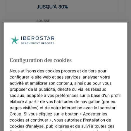
JUSQU'À
30
%
SOUSSE
Iberostar Selection Diar El Andalous
JUSQU'À
40
%
CODE PROMO : LASTMINUTE
Configuration des cookies
Iberostar Waves Mehari Djerba |
Djerba
Nous utilisons des cookies propres et de tiers pour
JUSQU'À
35
%
configurer le site web et ses services, analyser votre
activité et améliorer son contenu, ainsi que pour vous
proposer de la publicité, directe ou via les réseaux
TUNISIE
sociaux, adaptée à vos préférences sur la base d'un profil
Iberostar Selection Kuriat Palace
élaboré à partir de vos habitudes de navigation (par ex.
pages visitées) et de votre interaction avec le Iberostar
JUSQU'À
30
%
Group. Si vous cliquez sur le bouton « Accepter les
cookies et continuer », vous autorisez l'installation de
CODE PROMOTIONNEL : LASTMINUTE
cookies d'analyse, publicitaires et de suivi à toutes ces