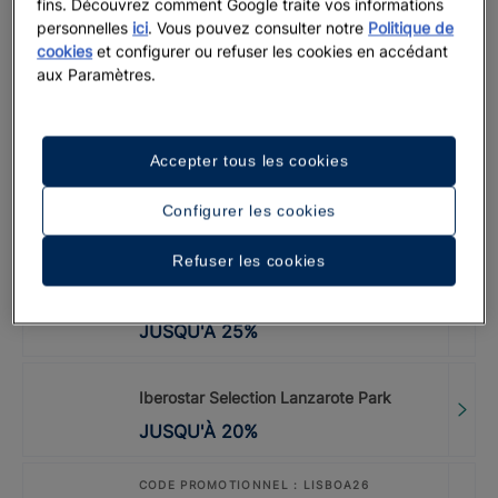
fins. Découvrez comment Google traite vos informations
Iberostar Waves Playa Gaviotas |
personnelles
ici
. Vous pouvez consulter notre
Politique de
Fuerteventura
cookies
et configurer ou refuser les cookies en accédant
JUSQU'À
20
%
aux Paramètres.
CODE PROMOTIONNEL : LASTMINUTE
Iberostar Selection Kantaoui Bay |
Accepter tous les cookies
Sousse
JUSQU'À
0
€
Configurer les cookies
Refuser les cookies
CODE PROMOTIONNEL : LASTMINUTE
Iberostar Waves Saïdia
JUSQU'À
25
%
Iberostar Selection Lanzarote Park
JUSQU'À
20
%
CODE PROMOTIONNEL : LISBOA26