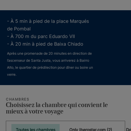
- À 5 min à pied de la place Marqués
de Pombal
- À 700 m du parc Eduardo VII
- À 20 min à pied de Baixa Chiado
Après une promenade de 20 minutes en direction de
l’ascenseur de Santa Justa, vous arriverez à Bairro
Alto, le quartier de prédilection pour dîner ou boire un
verre.
CHAMBRES
Choisissez la chambre qui convient le
mieux à votre voyage
Toutes les chambres
Only Iberostar.com (2)
Do