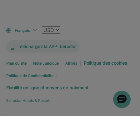
Devise
Français
Téléchargez la APP Iberostar
Politique des cookies
Plan du site
Note Juridique
Affiliés
Politique de Confidentialite
Fiabilité en ligne et moyens de paiement
Iberostar Hotels & Resorts
RÉSERVEZ MAINTENANT
À
Explorer l’hôtel
PARTIR DE
0
%