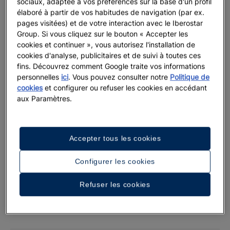
sociaux, adaptée à vos préférences sur la base d'un profil
élaboré à partir de vos habitudes de navigation (par ex.
pages visitées) et de votre interaction avec le Iberostar
Group. Si vous cliquez sur le bouton « Accepter les
cookies et continuer », vous autorisez l'installation de
cookies d'analyse, publicitaires et de suivi à toutes ces
fins. Découvrez comment Google traite vos informations
personnelles
ici
. Vous pouvez consulter notre
Politique de
cookies
et configurer ou refuser les cookies en accédant
Jusqu’à 10 % d
aux Paramètres.
Jusqu'à -15 % + transferts privés gratuits
Offres de dernière mi
Aruba vous attend
En voir plus
En voir plus
Accepter tous les cookies
Configurer les cookies
Refuser les cookies