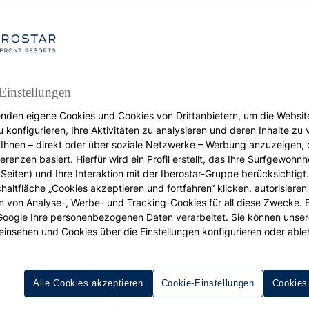
Einstellungen
nden eigene Cookies und Cookies von Drittanbietern, um die Websit
WELLNESS
u konfigurieren, Ihre Aktivitäten zu analysieren und deren Inhalte zu
Ihnen – direkt oder über soziale Netzwerke – Werbung anzuzeigen, 
Weihnachtsmärkte
erenzen basiert. Hierfür wird ein Profil erstellt, das Ihre Surfgewohnhe
Finden Sie Ihre
Seiten) und Ihre Interaktion mit der Iberostar-Gruppe berücksichtigt
chaltfläche „Cookies akzeptieren und fortfahren“ klicken, autorisieren
Weihnachtsferien in
ion von Analyse-, Werbe- und Tracking-Cookies für all diese Zwecke. 
 Google Ihre personenbezogenen Daten verarbeitet. Sie können unse
einsehen und Cookies über die Einstellungen konfigurieren oder able
Europa
Alle Cookies akzeptieren
Cookie-Einstellungen
Cookies