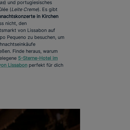
as
) und portugiesisches
lée (
Leite Creme
). Es gibt
nachtskonzerte in Kirchen
ss nicht, den
tsmarkt von Lissabon auf
o Pequeno zu besuchen, um
hnachtseinkäufe
eßen. Finde heraus, warum
gelegene
5-Sterne-Hotel im
von Lissabon
perfekt für dich