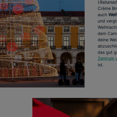
(
Rabanad
Crème Brû
auch
Weih
und vergi
Weihnach
dem Camp
deine Wei
abzuschli
das gut 
Zentrum 
ist.