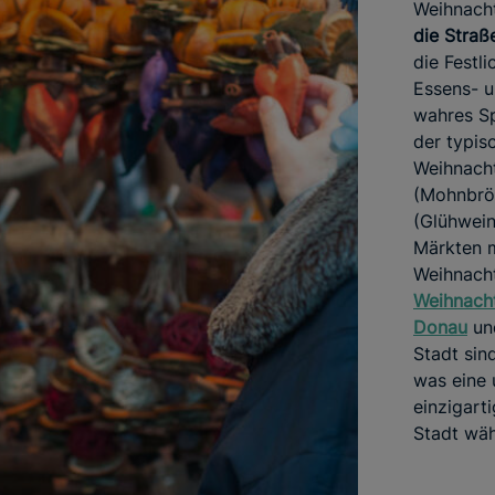
Weihnacht
die Straß
die Festl
Essens- 
wahres Sp
der typis
Weihnach
(Mohnbrö
(Glühwein
Märkten m
Weihnacht
Weihnacht
Donau
un
Stadt sin
was eine 
einzigarti
Stadt wäh