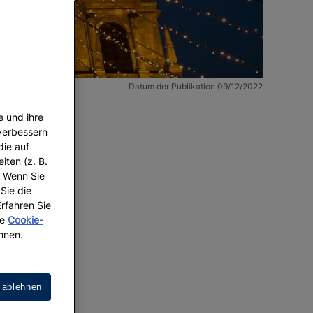
Datum der Publikation 09/12/2022
e und ihre
 verbessern
die auf
iten (z. B.
. Wenn Sie
 Sie die
Erfahren Sie
re
Cookie-
hnen.
 ablehnen