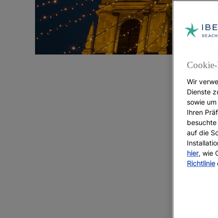
Cookie-
Wir verwe
Dienste z
sowie um 
Ihren Präf
besuchte 
auf die S
Installat
hier
, wie
Richtlinie