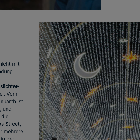
nicht mit
indung
lichter-
el. Vom
nuarth ist
, und
 die
s Street,
ar mehrere
 in der