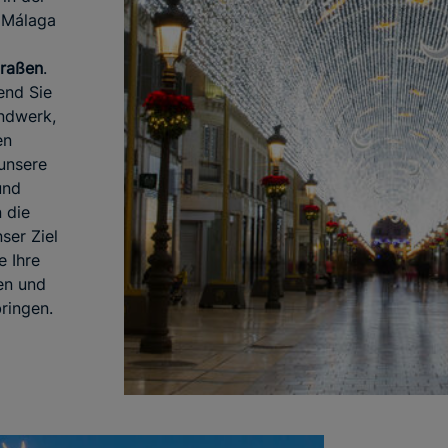
. Málaga
traßen
.
end Sie
ndwerk,
en
 unsere
und
n die
ser Ziel
e Ihre
en und
ringen.