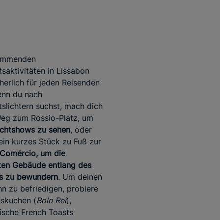
ommenden
saktivitäten in Lissabon
cherlich für jeden Reisenden
enn du nach
slichtern suchst, mach dich
Weg zum Rossio-Platz, um
ichtshows zu sehen
, oder
ein kurzes Stück zu Fuß zur
 Comércio, um die
ten Gebäude entlang des
rs zu bewundern
. Um deinen
n zu befriedigen, probiere
skuchen (
Bolo Rei
),
ische French Toasts