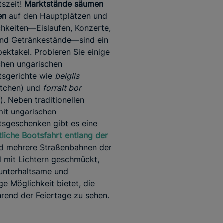
szeit!
Marktstände säumen
en
auf den Hauptplätzen und
ichkeiten—Eislaufen, Konzerte,
und Getränkestände—sind ein
ektakel. Probieren Sie einige
chen ungarischen
tsgerichte wie
beiglis
tchen) und
forralt bor
). Neben traditionellen
it ungarischen
sgeschenken gibt es eine
liche Bootsfahrt entlang der
d mehrere Straßenbahnen der
d mit Lichtern geschmückt,
unterhaltsame und
ge Möglichkeit bietet, die
rend der Feiertage zu sehen.