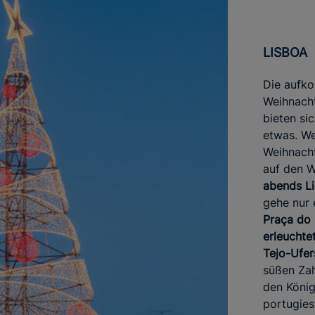
LISBOA
Die aufk
Weihnacht
bieten si
etwas. W
Weihnacht
auf den 
abends L
gehe nur 
Praça do
erleuchte
Tejo-Ufe
süßen Zah
den König
portugies