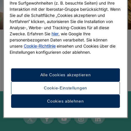
Ihre Surfgewohnheiten (z. B. besuchte Seiten) und Ihre
Interaktion mit der Iberostar-Gruppe berücksichtigt. Wenn
Sie auf die Schaltfläche „Cookies akzeptieren und
fortfahren“ klicken, autorisieren Sie die Installation von
Analyse-, Werbe- und Tracking-Cookies für all diese
Zwecke. Erfahren Sie
hier
, wie Google Ihre
personenbezogenen Daten verarbeitet. Sie können
Die 12 beliebtesten Extremsportarten
unsere
Cookie-Richtlinie
einsehen und Cookies über die
der Welt
Einstellungen konfigurieren oder ablehnen.
Alle Cookies akzeptieren
Cookie-Einstellungen
Cookies ablehnen
Lassen Sie sich inspirieren!
Twitter
Facebook
Youtube
Instagram
Linkedin