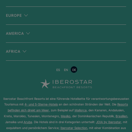
EUROPE
AMERICA
AFRICA
ES
EN
DE
Iberostar Beachfront Resorts ist eine führende Hotelkette für verantwortungsbewussten
Tourismus mit
4- und 5-Sterne-Hotels
an den schönsten Stränden der Welt. Die
Resorts
befinden sich direkt am Meer
, zum Beispiel auf
Mallorca
, den Kanaren, Andalusien,
Kreta, Marokko, Tunesien, Montenegro,
Mexiko
, der Dominikanischen Republik,
Brasilien
,
Jamaika und
Aruba
. Die Hotels sind in drei Kategorien unterteilt:
JOIA by Iberostar
, mit
exquisitem und persönlichem Service;
Iberostar Selection
, mit einer Kombination aus