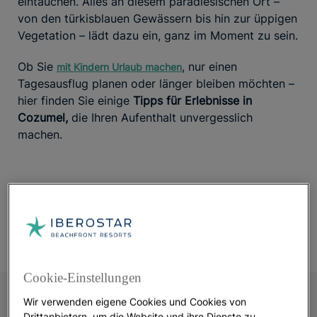
eintauchen. Alles an diesem paradiesischen Ort –
von den türkisblauen Gewässern bis hin zur üppigen
Vegetation – lädt dazu ein, ganz im Moment zu sein.
Ob Sie
, nur einen
mit Kindern Urlaub machen
Tagesausflug planen oder länger bleiben möchten –
hier finden Sie einige
Tipps für Erlebnisse in
Cozumel,
die Ihren Aufenthalt unvergesslich
machen.
Cookie-Einstellungen
Wir verwenden eigene Cookies und Cookies von
Drittanbietern, um die Website und ihre Dienste zu