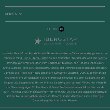
AFRICA
ES
EN
DE
Iberostar Beachfront Resorts ist eine führende Hotelkette für verantwortungsbewussten
Tourismus mit
4- und 5-Sterne-Hotels
an den schönsten Stränden der Welt. Die
Resorts
befinden sich direkt am Meer
, zum Beispiel auf
Mallorca
, den Kanaren, Andalusien,
Kreta, Marokko, Tunesien, Montenegro,
Mexiko
, der Dominikanischen Republik,
Brasilien
,
Jamaika und
Aruba
. Die Hotels sind in drei Kategorien unterteilt:
JOIA by Iberostar
, mit
exquisitem und persönlichem Service;
Iberostar Selection
, mit einer Kombination aus
Eleganz und Entspannung für Sie und Ihre Liebsten; und
Iberostar Waves
, der Inbegriff
von Strandvergnügen für Familien und Paare. Die Unternehmensphilosophie besteht
darin, mit einer positiven Einstellung im Hier und Jetzt zu leben und gleichzeitig sorgsam
mit der Natur umzugehen, die unsere Resorts umgibt, damit sich auch zukünftige
Generationen daran erfreuen können.