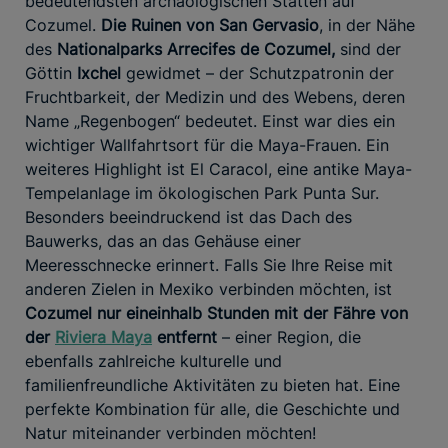
bedeutendsten archäologischen Stätten auf
Cozumel.
Die Ruinen von San Gervasio
, in der Nähe
des
Nationalparks Arrecifes de Cozumel,
sind der
Göttin
Ixchel
gewidmet – der Schutzpatronin der
Fruchtbarkeit, der Medizin und des Webens, deren
Name „Regenbogen“ bedeutet. Einst war dies ein
wichtiger Wallfahrtsort für die Maya-Frauen. Ein
weiteres Highlight ist El Caracol, eine antike Maya-
Tempelanlage im ökologischen Park Punta Sur.
Besonders beeindruckend ist das Dach des
Bauwerks, das an das Gehäuse einer
Meeresschnecke erinnert. Falls Sie Ihre Reise mit
anderen Zielen in Mexiko verbinden möchten, ist
Cozumel nur eineinhalb Stunden mit der Fähre von
der
Riviera Maya
entfernt
– einer Region, die
ebenfalls zahlreiche kulturelle und
familienfreundliche Aktivitäten zu bieten hat. Eine
perfekte Kombination für alle, die Geschichte und
Natur miteinander verbinden möchten!