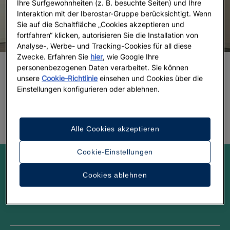
Ihre Surfgewohnheiten (z. B. besuchte Seiten) und Ihre
Interaktion mit der Iberostar-Gruppe berücksichtigt. Wenn
Sie auf die Schaltfläche „Cookies akzeptieren und
fortfahren“ klicken, autorisieren Sie die Installation von
Analyse-, Werbe- und Tracking-Cookies für all diese
Zwecke. Erfahren Sie
hier
, wie Google Ihre
personenbezogenen Daten verarbeitet. Sie können
unsere
Cookie-Richtlinie
einsehen und Cookies über die
The best art galleries in Miami
Einstellungen konfigurieren oder ablehnen.
Alle Cookies akzeptieren
Cookie-Einstellungen
Lassen Sie sich inspirieren!
Cookies ablehnen
Twitter
Facebook
Youtube
Instagram
Linkedin