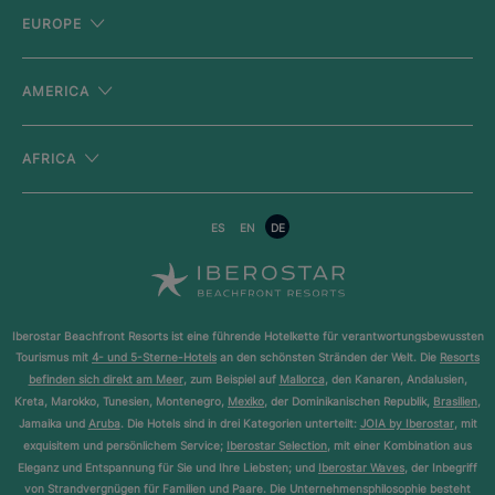
EUROPE
AMERICA
AFRICA
ES
EN
DE
Iberostar Beachfront Resorts ist eine führende Hotelkette für verantwortungsbewussten
Tourismus mit
4- und 5-Sterne-Hotels
an den schönsten Stränden der Welt. Die
Resorts
befinden sich direkt am Meer
, zum Beispiel auf
Mallorca
, den Kanaren, Andalusien,
Kreta, Marokko, Tunesien, Montenegro,
Mexiko
, der Dominikanischen Republik,
Brasilien
,
Jamaika und
Aruba
. Die Hotels sind in drei Kategorien unterteilt:
JOIA by Iberostar
, mit
exquisitem und persönlichem Service;
Iberostar Selection
, mit einer Kombination aus
Eleganz und Entspannung für Sie und Ihre Liebsten; und
Iberostar Waves
, der Inbegriff
von Strandvergnügen für Familien und Paare. Die Unternehmensphilosophie besteht