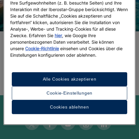
Ihre Surfgewohnheiten (z. B. besuchte Seiten) und Ihre
Interaktion mit der Iberostar-Gruppe berücksichtigt. Wenn
Sie auf die Schaltfläche „Cookies akzeptieren und
fortfahren“ klicken, autorisieren Sie die Installation von
Analyse-, Werbe- und Tracking-Cookies für all diese
Zwecke. Erfahren Sie
hier
, wie Google Ihre
personenbezogenen Daten verarbeitet. Sie können
3 Tage pure Magie in Budva
unsere
Cookie-Richtlinie
einsehen und Cookies über die
Einstellungen konfigurieren oder ablehnen.
Alle Cookies akzeptieren
Cookie-Einstellungen
Lassen Sie sich inspirieren!
Cookies ablehnen
Twitter
Facebook
Youtube
Instagram
Linkedin