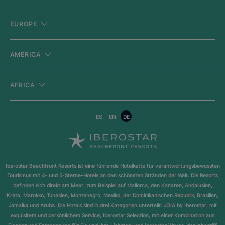
EUROPE
AMERICA
AFRICA
ES
EN
DE
Iberostar Beachfront Resorts ist eine führende Hotelkette für verantwortungsbewussten
Tourismus mit
4- und 5-Sterne-Hotels
an den schönsten Stränden der Welt. Die
Resorts
befinden sich direkt am Meer
, zum Beispiel auf
Mallorca
, den Kanaren, Andalusien,
Kreta, Marokko, Tunesien, Montenegro,
Mexiko
, der Dominikanischen Republik,
Brasilien
,
Jamaika und
Aruba
. Die Hotels sind in drei Kategorien unterteilt:
JOIA by Iberostar
, mit
exquisitem und persönlichem Service;
Iberostar Selection
, mit einer Kombination aus