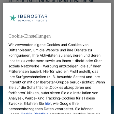
Ihrer Ferien sein. Direkt am Meer erwarten Sie
Palmen, einige traditionelle Menzels (Wohnhäuser)
und eines der besten
, Tunesien, mit
Hotels auf Djerba
All-Inclusive-Angebot
: Das
Iberostar Selection Eolia
. In diesem
5-Sterne-Resort
, das auf
Djerba
Wohlbefinden ausgelegt ist, wurde bis ins kleinste
Cookie-Einstellungen
Detail an Ihre Erholung und Entspannung gedacht.
Das anerkannte Thalassotherapie-Zentrum, sieben
Wir verwenden eigene Cookies und Cookies von
Bars und Restaurants (für jeden Geschmack das
Drittanbietern, um die Website und ihre Dienste zu
konfigurieren, Ihre Aktivitäten zu analysieren und deren
richtige) sowie vier Swimmingpools (einschließlich
Inhalte zu verbessern sowie um Ihnen – direkt oder über
eines Kinderpools und eines Hallenbads) sind nur
soziale Netzwerke – Werbung anzuzeigen, die auf Ihren
der Anfang.
Präferenzen basiert. Hierfür wird ein Profil erstellt, das
Ihre Surfgewohnheiten (z. B. besuchte Seiten) und Ihre
Interaktion mit der Iberostar-Gruppe berücksichtigt. Wenn
Sie auf die Schaltfläche „Cookies akzeptieren und
fortfahren“ klicken, autorisieren Sie die Installation von
Analyse-, Werbe- und Tracking-Cookies für all diese
Zwecke. Erfahren Sie
hier
, wie Google Ihre
personenbezogenen Daten verarbeitet. Sie können
unsere
Cookie-Richtlinie
einsehen und Cookies über die