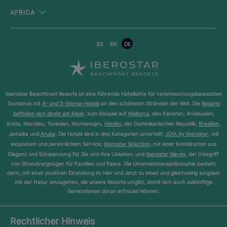
AFRICA
ES
EN
DE
Iberostar Beachfront Resorts ist eine führende Hotelkette für verantwortungsbewussten
Tourismus mit
4- und 5-Sterne-Hotels
an den schönsten Stränden der Welt. Die
Resorts
befinden sich direkt am Meer
, zum Beispiel auf
Mallorca
, den Kanaren, Andalusien,
Kreta, Marokko, Tunesien, Montenegro,
Mexiko
, der Dominikanischen Republik,
Brasilien
,
Jamaika und
Aruba
. Die Hotels sind in drei Kategorien unterteilt:
JOIA by Iberostar
, mit
exquisitem und persönlichem Service;
Iberostar Selection
, mit einer Kombination aus
Eleganz und Entspannung für Sie und Ihre Liebsten; und
Iberostar Waves
, der Inbegriff
von Strandvergnügen für Familien und Paare. Die Unternehmensphilosophie besteht
darin, mit einer positiven Einstellung im Hier und Jetzt zu leben und gleichzeitig sorgsam
mit der Natur umzugehen, die unsere Resorts umgibt, damit sich auch zukünftige
Generationen daran erfreuen können.
Rechtlicher Hinweis