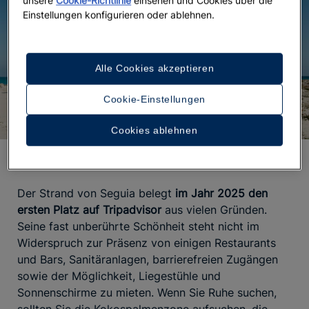
Einstellungen konfigurieren oder ablehnen.
Alle Cookies akzeptieren
Cookie-Einstellungen
Cookies ablehnen
Strand von Seguia
Der Strand von Seguia belegt
im Jahr 2025 den
ersten Platz auf Tripadvisor
aus vielen Gründen.
Seine fast unberührte Schönheit steht nicht im
Widerspruch zur Präsenz von einigen Restaurants
und Bars, Sanitäranlagen, barrierefreien Zugängen
sowie der Möglichkeit, Liegestühle und
Sonnenschirme zu mieten. Wenn Sie Ruhe suchen,
sollten Sie die Kokospalmenzone aufsuchen, die