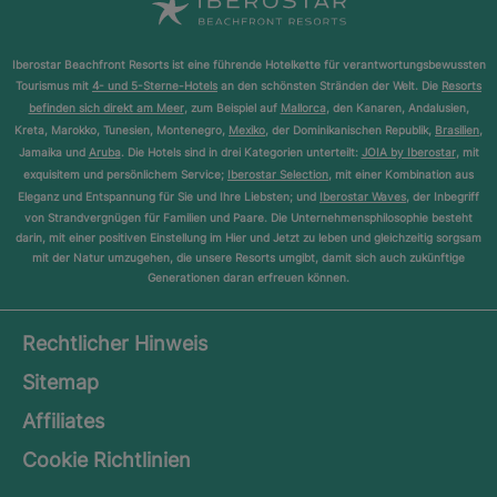
Iberostar Beachfront Resorts ist eine führende Hotelkette für verantwortungsbewussten
Tourismus mit
4- und 5-Sterne-Hotels
an den schönsten Stränden der Welt. Die
Resorts
befinden sich direkt am Meer
, zum Beispiel auf
Mallorca
, den Kanaren, Andalusien,
Kreta, Marokko, Tunesien, Montenegro,
Mexiko
, der Dominikanischen Republik,
Brasilien
,
Jamaika und
Aruba
. Die Hotels sind in drei Kategorien unterteilt:
JOIA by Iberostar
, mit
exquisitem und persönlichem Service;
Iberostar Selection
, mit einer Kombination aus
Eleganz und Entspannung für Sie und Ihre Liebsten; und
Iberostar Waves
, der Inbegriff
von Strandvergnügen für Familien und Paare. Die Unternehmensphilosophie besteht
darin, mit einer positiven Einstellung im Hier und Jetzt zu leben und gleichzeitig sorgsam
mit der Natur umzugehen, die unsere Resorts umgibt, damit sich auch zukünftige
Generationen daran erfreuen können.
Rechtlicher Hinweis
Sitemap
Affiliates
Cookie Richtlinien