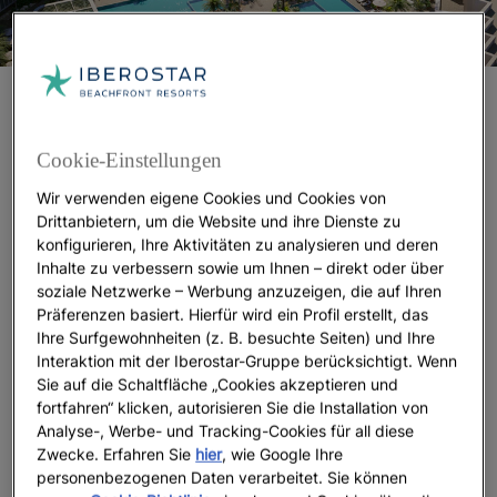
Karneval von Oranjestad: Farben, Rhythmen
und Traditionen
Cookie-Einstellungen
Ein Aufenthalt in einem der besten
Familienhotels auf
Wir verwenden eigene Cookies und Cookies von
ermöglicht es Ihnen, die Insel bequem und von
Aruba
Drittanbietern, um die Website und ihre Dienste zu
einer zentralen Lage aus zu erkunden, nur
zehn
konfigurieren, Ihre Aktivitäten zu analysieren und deren
Minuten vom internationalen Flughafen Reina Beatrix
Inhalte zu verbessern sowie um Ihnen – direkt oder über
entfernt
. Wenn Ihr Aufenthalt mit den
soziale Netzwerke – Werbung anzuzeigen, die auf Ihren
Karnevalsfeierlichkeiten zusammenfällt, sollten Sie
Präferenzen basiert. Hierfür wird ein Profil erstellt, das
Ihre Surfgewohnheiten (z. B. besuchte Seiten) und Ihre
unbedingt Oranjestad, die Hauptstadt (nur fünf
Interaktion mit der Iberostar-Gruppe berücksichtigt. Wenn
Kilometer vom Resort entfernt), besuchen und den
Sie auf die Schaltfläche „Cookies akzeptieren und
farbenfrohen
erleben.
Karneval
fortfahren“ klicken, autorisieren Sie die Installation von
Analyse-, Werbe- und Tracking-Cookies für all diese
Zwischen Februar und März erwacht die Stadt zu
Zwecke. Erfahren Sie
hier
, wie Google Ihre
einer Feier voller Lebensfreude, bei der
karibische
personenbezogenen Daten verarbeitet. Sie können
und europäische Traditionen
zu einer einzigartigen