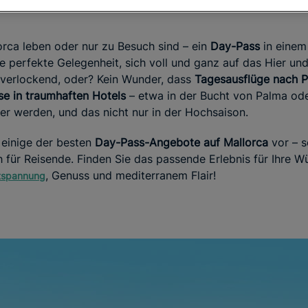
orca leben oder nur zu Besuch sind – ein
Day-Pass
in einem
die perfekte Gelegenheit, sich voll und ganz auf das Hier un
t verlockend, oder? Kein Wunder, dass
Tagesausflüge nach P
sse in traumhaften Hotels
– etwa in der Bucht von Palma ode
er werden, und das nicht nur in der Hochsaison.
n einige der besten
Day-Pass-Angebote auf Mallorca
vor – 
h für Reisende. Finden Sie das passende Erlebnis für Ihre 
, Genuss und mediterranem Flair!
ntspannung