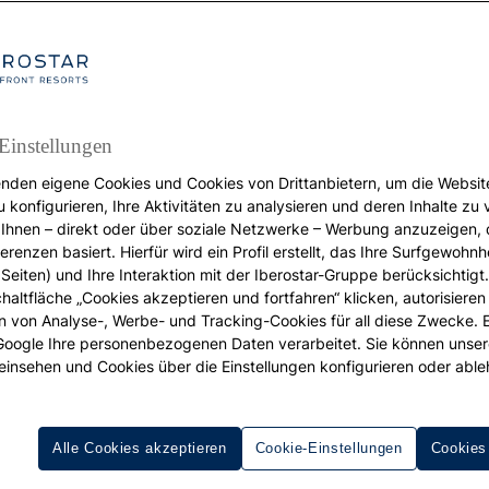
Einstellungen
nden eigene Cookies und Cookies von Drittanbietern, um die Websit
REISEZIELE
u konfigurieren, Ihre Aktivitäten zu analysieren und deren Inhalte zu
Ihnen – direkt oder über soziale Netzwerke – Werbung anzuzeigen, 
e besten Hotels für ei
erenzen basiert. Hierfür wird ein Profil erstellt, das Ihre Surfgewohnhe
Seiten) und Ihre Interaktion mit der Iberostar-Gruppe berücksichtigt
chaltfläche „Cookies akzeptieren und fortfahren“ klicken, autorisieren
l-Inclusive-Day-Pass 
ion von Analyse-, Werbe- und Tracking-Cookies für all diese Zwecke. 
 Google Ihre personenbezogenen Daten verarbeitet. Sie können unse
Mallorca
einsehen und Cookies über die Einstellungen konfigurieren oder able
e den Ein-Tages-Pass in Mallorca mit allem inklusive kenne
ergänze damit deine nächste Reise.
Alle Cookies akzeptieren
Cookie-Einstellungen
Cookies