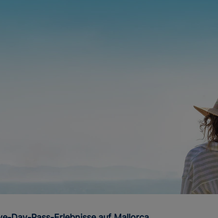
sive-Day-Pass-Erlebnisse auf Mallorca