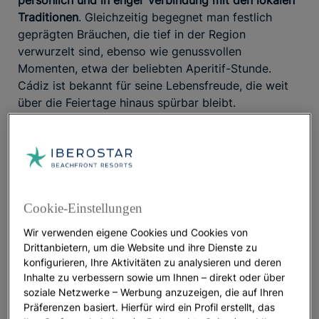
persönlich und in enger Verbindung mit den lokalen
Traditionen
. Gleichzeitig begegnet man festlich
geprägten Bräuchen, die tief in der Region
verwurzelt sind, ebenso wie genussvollen
Momenten, etwa der beliebten Aperitif-Stunde.
Cádiz ist bekannt für seine Lebensfreude, die weit
über die Feiertage hinaus spürbar bleibt.
Januar: eine kulinarische Reise ins Herz
Andalusiens
Was gibt es im Januar in Cádiz zu entdecken? Unser
Tipp: Beginnen Sie das neue Jahr mit einer
Cookie-Einstellungen
genussvollen Auszeit und erkunden Sie die Region
Wir verwenden eigene Cookies und Cookies von
mit allen Sinnen. Auf dem Programm stehen einige
Drittanbietern, um die Website und ihre Dienste zu
der
besten Restaurants der Provinz
, darunter das
konfigurieren, Ihre Aktivitäten zu analysieren und deren
Aponiente, das erste Restaurant in Andalusien mit
Inhalte zu verbessern sowie um Ihnen – direkt oder über
drei Michelin-Sternen. Hinzu kommen
soziale Netzwerke – Werbung anzuzeigen, die auf Ihren
traditionsreiche Weingüter
und
landwirtschaftliche
Präferenzen basiert. Hierfür wird ein Profil erstellt, das