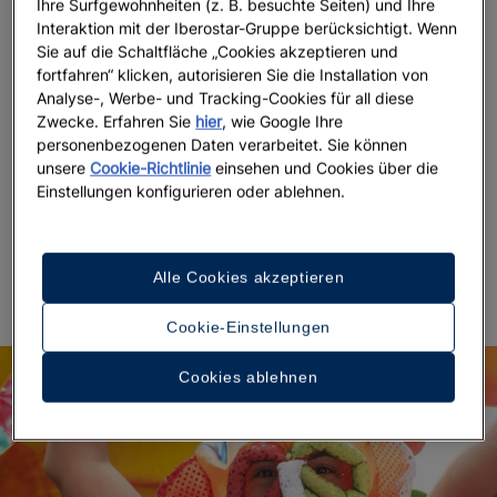
Betriebe
, die tief in der Kultur verwurzelt sind.
Ihre Surfgewohnheiten (z. B. besuchte Seiten) und Ihre
Interaktion mit der Iberostar-Gruppe berücksichtigt. Wenn
Sie auf die Schaltfläche „Cookies akzeptieren und
steht dabei im Mittelpunkt:
Typisches Essen aus Cádiz
fortfahren“ klicken, autorisieren Sie die Installation von
Thunfisch aus der Almadraba, knusprige
Analyse-, Werbe- und Tracking-Cookies für all diese
Garnelenküchlein, frittierter Fisch, zartes Retinto-
Zwecke. Erfahren Sie
hier
, wie Google Ihre
Rind, marinierte Tomaten mit nativem Olivenöl extra
personenbezogenen Daten verarbeitet. Sie können
und die charakteristischen handgemachten
unsere
Cookie-Richtlinie
einsehen und Cookies über die
Käsesorten aus der Region. Wer Cádiz durch seine
Einstellungen konfigurieren oder ablehnen.
Küche entdeckt, erlebt eine kulinarische Reise, die
Geschichte, Handwerk und Genuss miteinander
verbindet.
Alle Cookies akzeptieren
Cookie-Einstellungen
Cookies ablehnen