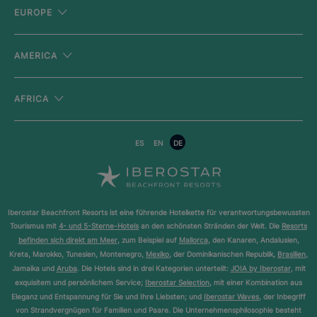
EUROPE
AMERICA
AFRICA
ES
EN
DE
Iberostar Beachfront Resorts ist eine führende Hotelkette für verantwortungsbewussten
Tourismus mit
4- und 5-Sterne-Hotels
an den schönsten Stränden der Welt. Die
Resorts
befinden sich direkt am Meer
, zum Beispiel auf
Mallorca
, den Kanaren, Andalusien,
Kreta, Marokko, Tunesien, Montenegro,
Mexiko
, der Dominikanischen Republik,
Brasilien
,
Jamaika und
Aruba
. Die Hotels sind in drei Kategorien unterteilt:
JOIA by Iberostar
, mit
exquisitem und persönlichem Service;
Iberostar Selection
, mit einer Kombination aus
Eleganz und Entspannung für Sie und Ihre Liebsten; und
Iberostar Waves
, der Inbegriff
von Strandvergnügen für Familien und Paare. Die Unternehmensphilosophie besteht