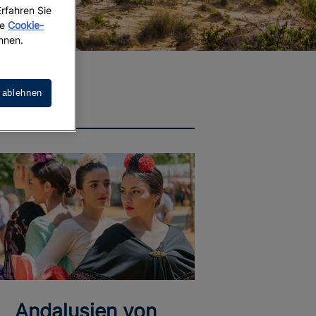
Erfahren Sie
re
Cookie-
hnen.
 ablehnen
Andalusien von