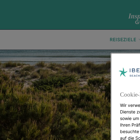
REISEZIELE
Cookie-
Wir verwe
Dienste z
sowie um 
Ihren Präf
besuchte 
auf die S