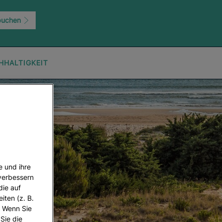
buchen
HHALTIGKEIT
e und ihre
 verbessern
die auf
iten (z. B.
. Wenn Sie
 Sie die