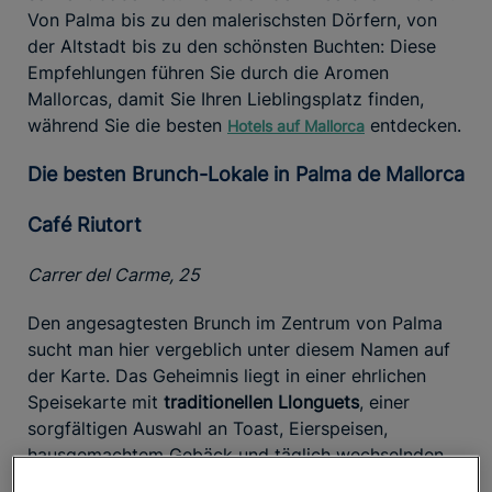
Von Palma bis zu den malerischsten Dörfern, von
der Altstadt bis zu den schönsten Buchten: Diese
Empfehlungen führen Sie durch die Aromen
Mallorcas, damit Sie Ihren Lieblingsplatz finden,
während Sie die besten
entdecken.
Hotels auf Mallorca
Die besten Brunch-Lokale in Palma de Mallorca
Café Riutort
Carrer del Carme, 25
Den angesagtesten Brunch im Zentrum von Palma
sucht man hier vergeblich unter diesem Namen auf
der Karte. Das Geheimnis liegt in einer ehrlichen
Speisekarte mit
traditionellen Llonguets
, einer
sorgfältigen Auswahl an Toast, Eierspeisen,
hausgemachtem Gebäck und täglich wechselnden
Mittagsgerichten, darunter
Cocas
, traditionelle