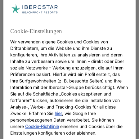
mallorquinische Fladenbrote, kalte und lauwarme
Salate, pflanzliche Kombinationen aus Getreide,
frischem Gemüse und Hülsenfrüchten sowie Suppen
und Eintöpfe. Dazu kommen Kaffeespezialitäten in
Cookie-Einstellungen
hoher Qualität mit handwerklicher Röstung. Das
Café Riutort
bietet außerdem zahlreiche
Wir verwenden eigene Cookies und Cookies von
Drittanbietern, um die Website und ihre Dienste zu
vegetarische und vegane Alternativen. Es liegt im
konfigurieren, Ihre Aktivitäten zu analysieren und deren
Herzen der Stadt, nur
fünfzehn Gehminuten
von der
Inhalte zu verbessern sowie um Ihnen – direkt oder über
Kathedrale von Palma
entfernt, in einem modernen
soziale Netzwerke – Werbung anzuzeigen, die auf Ihren
Lokal mit unverkleideten Materialien und echter
Präferenzen basiert. Hierfür wird ein Profil erstellt, das
mallorquinischer Seele.
Ihre Surfgewohnheiten (z. B. besuchte Seiten) und Ihre
Interaktion mit der Iberostar-Gruppe berücksichtigt. Wenn
Mamma Carmen's
Sie auf die Schaltfläche „Cookies akzeptieren und
fortfahren“ klicken, autorisieren Sie die Installation von
Carrer de Cervantes, 21
Analyse-, Werbe- und Tracking-Cookies für all diese
Zwecke. Erfahren Sie
hier
, wie Google Ihre
personenbezogenen Daten verarbeitet. Sie können
Im
Mamma Carmen's
fühlt man sich sofort wie zu
unsere
Cookie-Richtlinie
einsehen und Cookies über die
Hause. Mitten im
Barrio de Santa Catalina
gelegen,
Einstellungen konfigurieren oder ablehnen.
setzt dieses tierfreundliche Café mit Vintage-Dekor