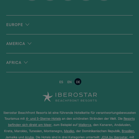
EUROPE
AMERICA
AFRICA
ES
EN
DE
Iberostar Beachfront Resorts ist eine führende Hotelkette für verantwortungsbewussten
Tourismus mit
4- und 5-Sterne-Hotels
an den schönsten Stränden der Welt. Die
Resorts
befinden sich direkt am Meer
, zum Beispiel auf
Mallorca
, den Kanaren, Andalusien,
Kreta, Marokko, Tunesien, Montenegro,
Mexiko
, der Dominikanischen Republik,
Brasilien
,
Jamaika und
Aruba
. Die Hotels sind in drei Kategorien unterteilt:
JOIA by Iberostar
, mit