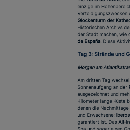
einzige im Höhenbereich
Verteidigungszwecken er
Glockenturm der Kathed
Historischen Archivs de
der Stadt machen, wie 
de España
. Diese Aktivi
Tag 3: Strände und 
Morgen am Atlantikstra
Am dritten Tag wechsel
Sonnenaufgang an der
ausgezeichnet und mehrf
Kilometer lange Küste b
denen die Nachmittage e
und Erwachsene:
Ibero
garantiert ist. Das
All-I
Spa und sogar einen Gol