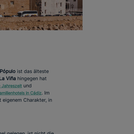
 Pópulo
ist das älteste
La Viña
hingegen hat
und
e Jahreszeit
. Im
amilienhotels in Cádiz
t eigenem Charakter, in
l gelegen, ist nicht die