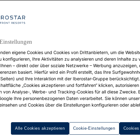
Einstellungen
nden eigene Cookies und Cookies von Drittanbietern, um die Websit
REISEZIELE
u konfigurieren, Ihre Aktivitäten zu analysieren und deren Inhalte zu
Ihnen – direkt oder über soziale Netzwerke – Werbung anzuzeigen, 
Days Under the South
erenzen basiert. Hierfür wird ein Profil erstellt, das Ihre Surfgewohnhe
Seiten) und Ihre Interaktion mit der Iberostar-Gruppe berücksichtigt
chaltfläche „Cookies akzeptieren und fortfahren“ klicken, autorisieren
Sun: A Journey Throug
ion von Analyse-, Werbe- und Tracking-Cookies für all diese Zwecke. 
 Google Ihre personenbezogenen Daten verarbeitet. Sie können unse
Andalusia
einsehen und Cookies über die Einstellungen konfigurieren oder able
Alle Cookies akzeptieren
Cookie-Einstellungen
Cookies