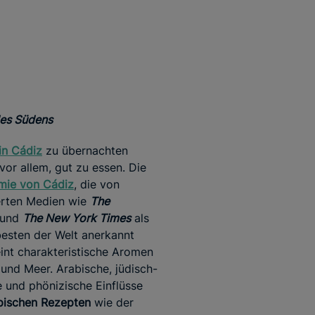
es Südens
in Cádiz
zu übernachten
vor allem, gut zu essen. Die
mie von Cádiz
, die von
rten Medien wie
The
und
The New York Times
als
besten der Welt anerkannt
eint charakteristische Aromen
und Meer. Arabische, jüdisch-
he und phönizische Einflüsse
pischen Rezepten
wie der