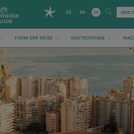
ES
EN
DE
Jetzt 
FORM DER REISE
GASTRONOMIE
NAC