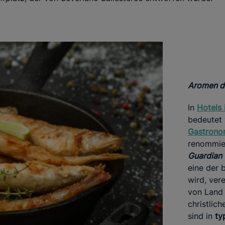
Aromen d
In
Hotels 
bedeutet 
Gastrono
renommie
Guardian
eine der 
wird, ver
von Land 
christlic
sind in
ty