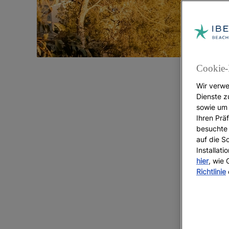
Cookie-
Wir verwe
Dienste z
sowie um 
7 
Ihren Präf
besuchte 
auf die S
Installat
hier
, wie
Richtlinie