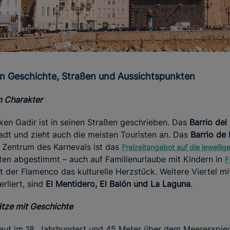
en Geschichte, Straßen und Aussichtspunkten
m Charakter
ken Gadir ist in seinen Straßen geschrieben. Das
Barrio del
tadt und zieht auch die meisten Touristen an. Das
Barrio de 
s Zentrum des Karnevals ist das
Freizeitangebot auf die jeweilig
ten abgestimmt – auch auf Familienurlaube mit Kindern in
F
t der Flamenco das kulturelle Herzstück. Weitere Viertel mi
rliert, sind
El Mentidero, El Balón und La Laguna
.
ätze mit Geschichte
baut im 18. Jahrhundert und 45 Meter über dem Meeresspiege