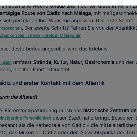
 Sie haben
eine Woche Urlaub
und möchten diese in vollen Z
bentägige Route von Cádiz nach Málaga
, mit maßgeschneid
e sich perfekt an Ihre Wünsche anpassen. Der erste Schritt 
. Der zweite Schritt? Fahren Sie von der Atlantikk
 entsprechen
.
checken Sie in Ihren Hotels in Málaga ein
eise, desto bedeutungsvoller wird das Erlebnis.
umfasst
Strände, Kultur, Natur, Gastronomie
und den 
lusien
ens, der Ihre Fahrt erleuchtet.
 Cádiz und erster Kontakt mit dem Atlantik
rch die Altstadt
se: Ein erster Spaziergang durch das
historische Zentrum de
dieser Stadt näherbringt. Besuchen S
einzigartige Persönlichkeit
bekannt als die Kathedrale von Cádiz – die mittelalterliche
atz, das Museo de Cádiz oder den Aussichtspunkt der Torr