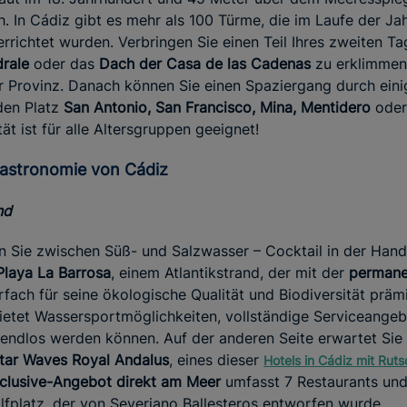
. In Cádiz gibt es mehr als 100 Türme, die im Laufe der Ja
richtet wurden. Verbringen Sie einen Teil Ihres zweiten Ta
rale
oder das
Dach der Casa de las Cadenas
zu erklimmen 
r Provinz. Danach können Sie einen Spaziergang durch eini
den Platz
San Antonio, San Francisco, Mina, Mentidero
oder
tät ist für alle Altersgruppen geeignet!
Gastronomie von Cádiz
nd
n Sie zwischen Süß- und Salzwasser – Cocktail in der Hand
Playa La Barrosa
, einem Atlantikstrand, der mit der
permane
ach für seine ökologische Qualität und Biodiversität prämi
ietet Wassersportmöglichkeiten, vollständige Serviceangeb
ndlos werden können. Auf der anderen Seite erwartet Sie e
star Waves Royal Andalus
, eines dieser
Hotels in Cádiz mit Rut
nclusive-Angebot direkt am Meer
umfasst 7 Restaurants und 
fplatz, der von Severiano Ballesteros entworfen wurde.