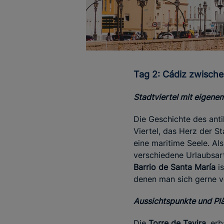
Tag 2: Cádiz zwisch
Stadtviertel mit eigene
Die Geschichte des anti
Viertel, das Herz der S
eine maritime Seele. Al
verschiedene Urlaubsar
Barrio de Santa María
is
denen man sich gerne ve
Aussichtspunkte und Pl
Die
Torre de Tavira
, er