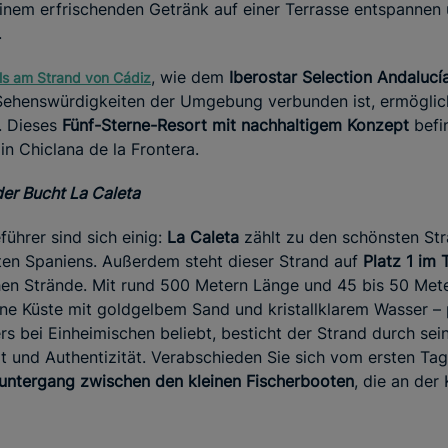
einem erfrischenden Getränk auf einer Terrasse entspannen
.
, wie dem
Iberostar Selection Andalucí
ls am Strand von Cádiz
Sehenswürdigkeiten der Umgebung verbunden ist, ermöglicht
 Dieses
Fünf-Sterne-Resort mit nachhaltigem Konzept
befin
in Chiclana de la Frontera.
er Bucht La Caleta
führer sind sich einig:
La Caleta
zählt zu den schönsten St
ten Spaniens. Außerdem steht dieser Strand auf
Platz 1 im 
en Strände. Mit rund 500 Metern Länge und 45 bis 50 Meter
ane Küste mit goldgelbem Sand und kristallklarem Wasser –
s bei Einheimischen beliebt, besticht der Strand durch sei
t und Authentizität. Verabschieden Sie sich vom ersten Tag
ntergang zwischen den kleinen Fischerbooten
, die an der