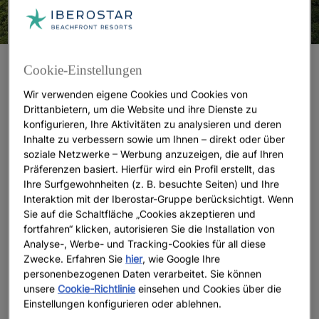
7 Fakten über den brasilianischen Amazonas
Cookie-Einstellungen
Wir verwenden eigene Cookies und Cookies von
1. Der Mythos vom „20 % des weltweiten
Drittanbietern, um die Website und ihre Dienste zu
Sauerstoffs“ – und sein unschätzbarer
konfigurieren, Ihre Aktivitäten zu analysieren und deren
Klimawert
Inhalte zu verbessern sowie um Ihnen – direkt oder über
soziale Netzwerke – Werbung anzuzeigen, die auf Ihren
Vielleicht haben auch Sie schon einmal gehört, dass
Präferenzen basiert. Hierfür wird ein Profil erstellt, das
Ihre Surfgewohnheiten (z. B. besuchte Seiten) und Ihre
der Amazonas „
“ sei.
die grüne Lunge der Erde
Interaktion mit der Iberostar-Gruppe berücksichtigt. Wenn
Tatsächlich ist dieses Bild weit verbreitet, doch es
Sie auf die Schaltfläche „Cookies akzeptieren und
hält wissenschaftlich nicht ganz stand. Denn nahezu
fortfahren“ klicken, autorisieren Sie die Installation von
der gesamte Sauerstoff, den das riesige Ökosystem
Analyse-, Werbe- und Tracking-Cookies für all diese
produziert – etwa 20 Prozent des globalen Anteils –
Zwecke. Erfahren Sie
hier
, wie Google Ihre
wird auch innerhalb desselben wieder verbraucht.
personenbezogenen Daten verarbeitet. Sie können
Der Grund liegt im natürlichen Zellstoffwechsel der
unsere
Cookie-Richtlinie
einsehen und Cookies über die
Einstellungen konfigurieren oder ablehnen.
Pflanzen. Sie geben Sauerstoff über ihre Blätter ab,