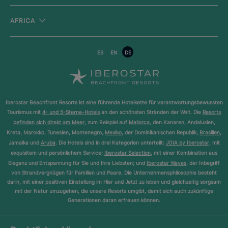
AFRICA
ES
EN
DE
Iberostar Beachfront Resorts ist eine führende Hotelkette für verantwortungsbewussten
Tourismus mit
4- und 5-Sterne-Hotels
an den schönsten Stränden der Welt. Die
Resorts
befinden sich direkt am Meer
, zum Beispiel auf
Mallorca
, den Kanaren, Andalusien,
Kreta, Marokko, Tunesien, Montenegro,
Mexiko
, der Dominikanischen Republik,
Brasilien
,
Jamaika und
Aruba
. Die Hotels sind in drei Kategorien unterteilt:
JOIA by Iberostar
, mit
exquisitem und persönlichem Service;
Iberostar Selection
, mit einer Kombination aus
Eleganz und Entspannung für Sie und Ihre Liebsten; und
Iberostar Waves
, der Inbegriff
von Strandvergnügen für Familien und Paare. Die Unternehmensphilosophie besteht
darin, mit einer positiven Einstellung im Hier und Jetzt zu leben und gleichzeitig sorgsam
mit der Natur umzugehen, die unsere Resorts umgibt, damit sich auch zukünftige
Generationen daran erfreuen können.