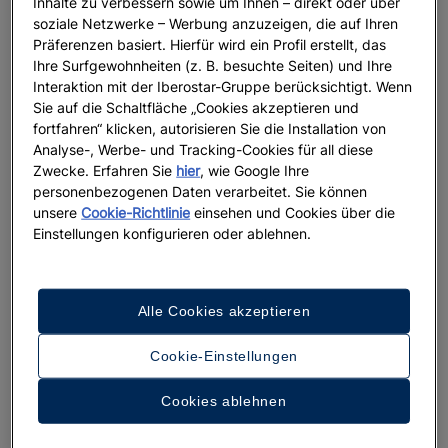
Inhalte zu verbessern sowie um Ihnen – direkt oder über
soziale Netzwerke – Werbung anzuzeigen, die auf Ihren
URLAUB
Präferenzen basiert. Hierfür wird ein Profil erstellt, das
Ihre Surfgewohnheiten (z. B. besuchte Seiten) und Ihre
Star Camp: die Welt spielerisch
Interaktion mit der Iberostar-Gruppe berücksichtigt. Wenn
entdecken
Sie auf die Schaltfläche „Cookies akzeptieren und
fortfahren“ klicken, autorisieren Sie die Installation von
Analyse-, Werbe- und Tracking-Cookies für all diese
Weiterlesen
Zwecke. Erfahren Sie
hier
, wie Google Ihre
personenbezogenen Daten verarbeitet. Sie können
unsere
Cookie-Richtlinie
einsehen und Cookies über die
Einstellungen konfigurieren oder ablehnen.
Alle Cookies akzeptieren
Cookie-Einstellungen
Cookies ablehnen
URLAUB