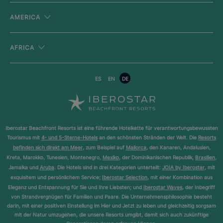
AMERICA
AFRICA
ES
EN
DE
Iberostar Beachfront Resorts ist eine führende Hotelkette für verantwortungsbewussten
Tourismus mit
4- und 5-Sterne-Hotels
an den schönsten Stränden der Welt. Die
Resorts
befinden sich direkt am Meer
, zum Beispiel auf
Mallorca
, den Kanaren, Andalusien,
Kreta, Marokko, Tunesien, Montenegro,
Mexiko
, der Dominikanischen Republik,
Brasilien
,
Jamaika und
Aruba
. Die Hotels sind in drei Kategorien unterteilt:
JOIA by Iberostar
, mit
exquisitem und persönlichem Service;
Iberostar Selection
, mit einer Kombination aus
Eleganz und Entspannung für Sie und Ihre Liebsten; und
Iberostar Waves
, der Inbegriff
von Strandvergnügen für Familien und Paare. Die Unternehmensphilosophie besteht
darin, mit einer positiven Einstellung im Hier und Jetzt zu leben und gleichzeitig sorgsam
mit der Natur umzugehen, die unsere Resorts umgibt, damit sich auch zukünftige