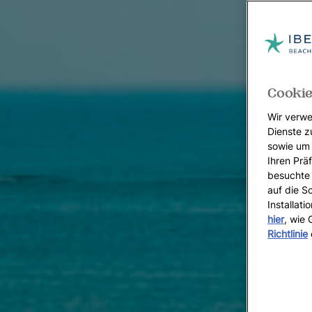
Cookie
Wir verwe
Dienste z
sowie um 
Ihren Präf
besuchte 
auf die S
Installat
hier
, wie
Richtlinie