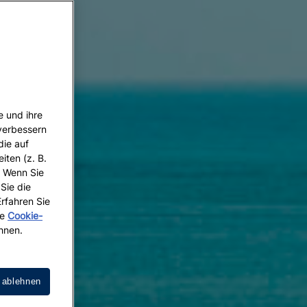
e und ihre
 verbessern
die auf
iten (z. B.
. Wenn Sie
 Sie die
Erfahren Sie
re
Cookie-
hnen.
 ablehnen