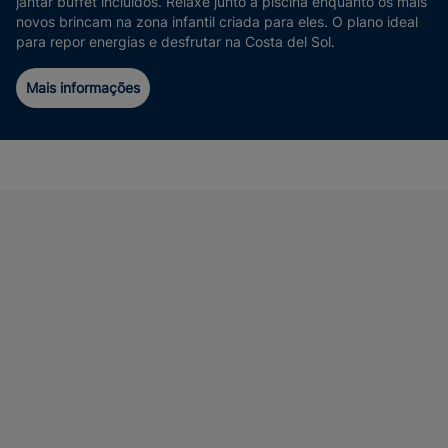
jantar buffet incluídos. Relaxe junto à piscina enquanto os mais
novos brincam na zona infantil criada para eles. O plano ideal
para repor energias e desfrutar na Costa del Sol.
Mais informações