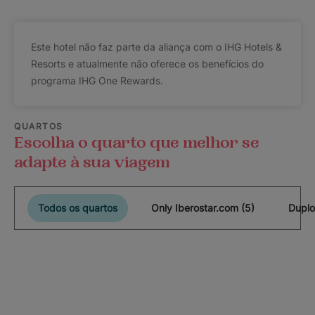
Este hotel não faz parte da aliança com o IHG Hotels &
Resorts e atualmente não oferece os benefícios do
programa IHG One Rewards.
QUARTOS
Escolha o quarto que melhor se
adapte à sua viagem
Todos os quartos
Only Iberostar.com (5)
Duplo