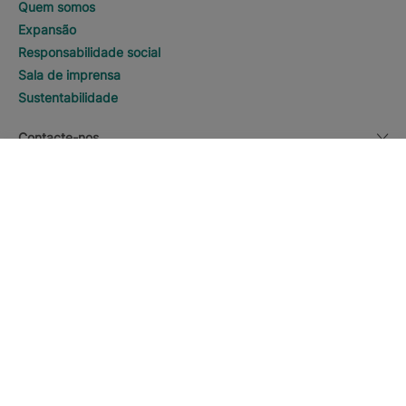
Quem somos
Expansão
Responsabilidade social
Sala de imprensa
Sustentabilidade
Contacte-nos
BUSCA
Ligar
Nota Legal
Moeda
Português
Baixe o App Iberostar