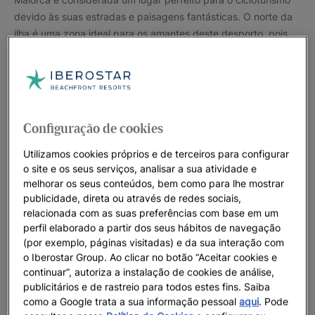
devido às suas estradas e paisagens fantásticas. O norte da
ilha é uma zona ideal para os amantes deste desporto, pois
oferece uma grande variedade de lojas para aluguer e
reparação de bicicletas. Lá, encontrará a pitoresca localidade
medieval de Alcúdia, rodeada por subidas e descidas
desafiantes, e situada num ponto estratégico para começar a
sua aventura.
Configuração de cookies
Se optar por ficar no norte de Maiorca, pode escolher um dos
Utilizamos cookies próprios e de terceiros para configurar
nossos hotéis, como o
Iberostar Waves Alcudia Park
,
Iberostar
o site e os seus serviços, analisar a sua atividade e
Playa de Muro
e
Iberostar Selection Playa de Muro Village
,
melhorar os seus conteúdos, bem como para lhe mostrar
que contam com instalações dedicadas aos ciclistas e vistas
publicidade, direta ou através de redes sociais,
relacionada com as suas preferências com base em um
privilegiadas para recarregar energias depois de percorrer as
perfil elaborado a partir dos seus hábitos de navegação
fantásticas rotas que rodeiam esta zona da ilha.
(por exemplo, páginas visitadas) e da sua interação com
o Iberostar Group. Ao clicar no botão “Aceitar cookies e
Se preferir estar mais próximo da cidade de Palma,
continuar”, autoriza a instalação de cookies de análise,
encontrará várias rotas a partir da Playa de Palma. Poderá
publicitários e de rastreio para todos estes fins. Saiba
hospedar-se no
Iberostar Waves Cristina
, que oferece
como a Google trata a sua informação pessoal
aqui
. Pode
instalações completas para o cuidado da sua bicicleta e uma