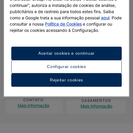
você em cada etapa, garantindo que todos os seus sonhos se
continuar”, autoriza a instalação de cookies de análise,
publicitários e de rastreio para todos estes fins. Saiba
tornem realidade neste destino paradisíaco e que você viva
como a Google trata a sua informação pessoal
aqui
. Pode
um casamento de luxo no Caribe.
consultar a nossa
Política de Cookies
e configurar ou
rejeitar os cookies acessando à Configuração.
Comece a
planejar e verifique a disponibilidade da data
desejada para o seu casamento aqui.
Aceitar cookies e continuar
Configurar cookies
Dê o primeiro passo para reservar o seu
grande dia
Rejeitar cookies
FORMULÁRIO DE
CALENDÁRIO DE
CONTATO
CASAMENTOS
Mais informação
Mais informação