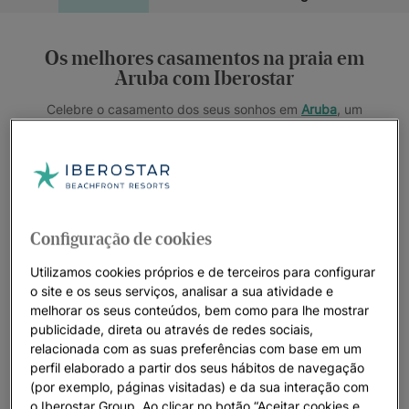
Os melhores casamentos na praia em
Aruba com Iberostar
Celebre o casamento dos seus sonhos em
Aruba
, um
verdadeiro paraíso onde o clima perfeito e as vistas
deslumbrantes se unem para criar o cenário ideal para o seu
grande dia. Ao chegar ao
JOIA Aruba by Iberostar
, você
ficará encantado com a beleza de Eagle Beach, a melhor
praia do Caribe, e com a proximidade da famosa região de
Configuração de cookies
Palm Beach.
Utilizamos cookies próprios e de terceiros para configurar
Na Iberostar, temos orgulho de oferecer uma experiência
o site e os seus serviços, analisar a sua atividade e
única, focada em versatilidade, sustentabilidade e
melhorar os seus conteúdos, bem como para lhe mostrar
personalização. Nosso compromisso é criar momentos
publicidade, direta ou através de redes sociais,
autênticos e inesquecíveis que transformarão o seu
relacionada com as suas preferências com base em um
casamento em uma celebração excepcional.
perfil elaborado a partir dos seus hábitos de navegação
(por exemplo, páginas visitadas) e da sua interação com
Nossa equipe de especialistas está pronta para acompanhar
o Iberostar Group. Ao clicar no botão “Aceitar cookies e