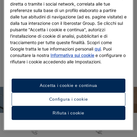
diretta o tramite i social network, correlata alle tue
al
miglior prezzo online garantito.
E non perderti
preferenze sulla base di un profilo elaborato a partire
Iberostaragents.com
. Qui troverai tutto ciò di cui un agente di
dalle tue abitudini di navigazione (ad es. pagine visitate) e
viaggio può aver bisogno: notizie, informazioni, risorse per la
dalla tua interazione con il Iberostar Group. Se clicchi sul
vendita e contatti importanti.
pulsante "Accetta i cookie e continua", autorizzi
l'installazione di cookie di analisi, pubblicitari e di
Potrai inoltre offrire ai tuoi clienti delle vacanze sostenibili,
tracciamento per tutte queste finalità. Scopri come
grazie al nostro programma
Wave of Change
, basato su 3
Google tratta le tue informazioni personali
qui
. Puoi
pilastri fondamentali: l’economia circolare, la pesca
consultare la nostra
Informativa sui cookie
e configurare o
responsabile e la tutela delle coste.
rifiutare i cookie accedendo alle Impostazioni.
Accetta i cookie e continua
Vantaggi di Iberostar PRO
Configura i cookie
Rifiuta i cookie