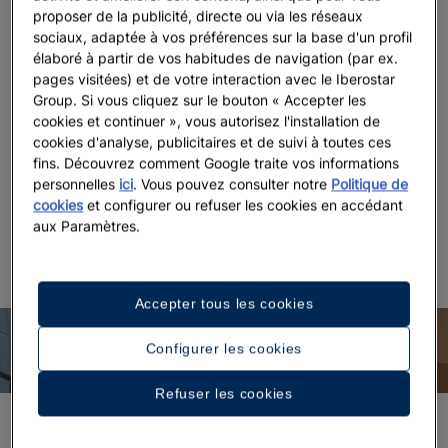
proposer de la publicité, directe ou via les réseaux
nuits gratuites. Tout cela au
Meilleur prix en ligne garanti.
Et
sociaux, adaptée à vos préférences sur la base d'un profil
ne manquez pas
Iberostaragents.com
pour trouver en un seul
élaboré à partir de vos habitudes de navigation (par ex.
endroit tout ce dont ont besoin les agents de voyage :
pages visitées) et de votre interaction avec le Iberostar
actualités et informations, ressources commerciales et
Group. Si vous cliquez sur le bouton « Accepter les
contacts utiles.
cookies et continuer », vous autorisez l'installation de
cookies d'analyse, publicitaires et de suivi à toutes ces
En outre, vous offrirez à vos clients des vacances durables
fins. Découvrez comment Google traite vos informations
grâce à notre programme
Wave of Change
, qui repose sur 3
personnelles
ici
. Vous pouvez consulter notre
Politique de
piliers fondamentaux à nos yeux : l’économie circulaire, la
cookies
et configurer ou refuser les cookies en accédant
pêche responsable et la protection du littoral.
aux Paramètres.
Accepter tous les cookies
Avantages d’Iberostar PRO
Configurer les cookies
Refuser les cookies