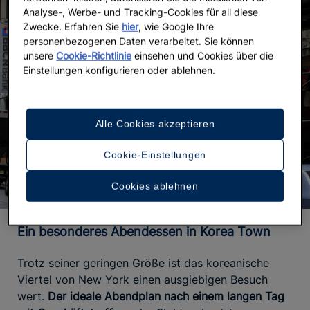
Analyse-, Werbe- und Tracking-Cookies für all diese
Zwecke. Erfahren Sie
hier
, wie Google Ihre
personenbezogenen Daten verarbeitet. Sie können
unsere
Cookie-Richtlinie
einsehen und Cookies über die
Einstellungen konfigurieren oder ablehnen.
Alle Cookies akzeptieren
Cookie-Einstellungen
Cookies ablehnen
Ein besonderes Abendessen in Korea Town
Trotz seiner geringen Größe ist das koreanische
Viertel von New York einen ausgiebigen Besuch
wert.
Der ideale Abendplan nach einem langen Tag