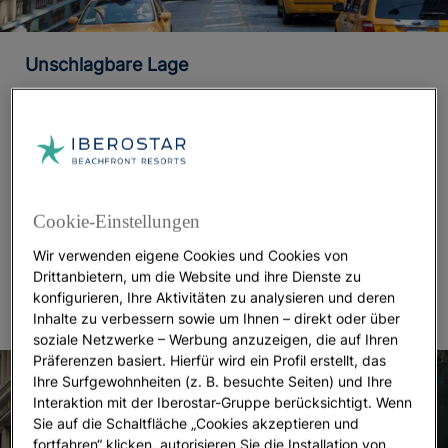
Unschlagbare Lage
In New York kann man jederzeit
die Hand heben und
ein gelbes Taxi anhalten
, doch das bevorzugte
Verkehrsmittel der New Yorker
ist die U-Bahn
. Die
Grand Central Terminal teilt die Park Avenue in zwei,
und von derselben Station aus kann man die Linie
Cookie-Einstellungen
nehmen, die die gesamte Ostseite der Insel
verbindet, sowie die, die direkt zum Times Square,
Wir verwenden eigene Cookies und Cookies von
Drittanbietern, um die Website und ihre Dienste zu
zur High Line und nach Queens führt.
konfigurieren, Ihre Aktivitäten zu analysieren und deren
Inhalte zu verbessern sowie um Ihnen – direkt oder über
soziale Netzwerke – Werbung anzuzeigen, die auf Ihren
Präferenzen basiert. Hierfür wird ein Profil erstellt, das
Ihre Surfgewohnheiten (z. B. besuchte Seiten) und Ihre
Interaktion mit der Iberostar-Gruppe berücksichtigt. Wenn
Sie auf die Schaltfläche „Cookies akzeptieren und
fortfahren“ klicken, autorisieren Sie die Installation von