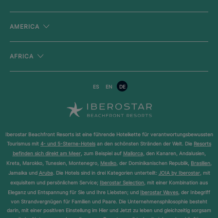
AMERICA
AFRICA
ES
EN
DE
Iberostar Beachfront Resorts ist eine führende Hotelkette für verantwortungsbewussten
Tourismus mit
4- und 5-Sterne-Hotels
an den schönsten Stränden der Welt. Die
Resorts
befinden sich direkt am Meer
, zum Beispiel auf
Mallorca
, den Kanaren, Andalusien,
Kreta, Marokko, Tunesien, Montenegro,
Mexiko
, der Dominikanischen Republik,
Brasilien
,
Jamaika und
Aruba
. Die Hotels sind in drei Kategorien unterteilt:
JOIA by Iberostar
, mit
exquisitem und persönlichem Service;
Iberostar Selection
, mit einer Kombination aus
Eleganz und Entspannung für Sie und Ihre Liebsten; und
Iberostar Waves
, der Inbegriff
von Strandvergnügen für Familien und Paare. Die Unternehmensphilosophie besteht
darin, mit einer positiven Einstellung im Hier und Jetzt zu leben und gleichzeitig sorgsam