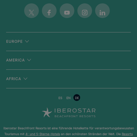
Twitter
Facebook
Youtube
Instagram
Linkedin
EUROPE
AMERICA
AFRICA
ES
EN
DE
Iberostar Beachfront Resorts ist eine führende Hotelkette für verantwortungsbewussten
Tourismus mit
4- und 5-Sterne-Hotels
an den schönsten Stränden der Welt. Die
Resorts