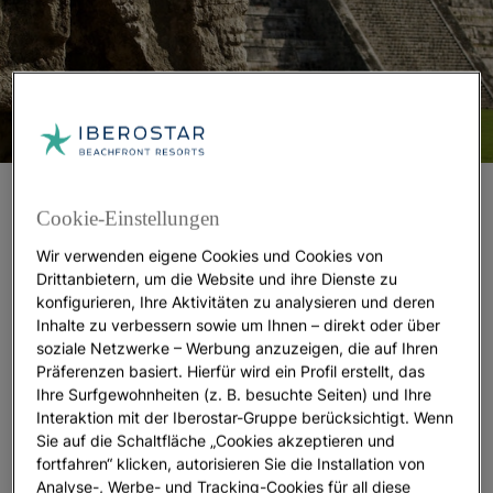
Maya Ruinen, die beeindruckendsten
Cookie-Einstellungen
Monumente Mexikos
Wir verwenden eigene Cookies und Cookies von
Eine
Reise an die Riviera Maya
ist ein klares Beispiel
Drittanbietern, um die Website und ihre Dienste zu
konfigurieren, Ihre Aktivitäten zu analysieren und deren
dafür, was es bedeutet, zwei Kurzurlaube in einem
Inhalte zu verbessern sowie um Ihnen – direkt oder über
zu verbringen. Denn in diesem Naturparadies der
soziale Netzwerke – Werbung anzuzeigen, die auf Ihren
mexikanischen Karibik können Sie an
einigen der
Präferenzen basiert. Hierfür wird ein Profil erstellt, das
schönsten Strände der Welt
abtauchen und
Ihre Surfgewohnheiten (z. B. besuchte Seiten) und Ihre
spazieren gehen und eine
Kulturtourismus
Reise mit
Interaktion mit der Iberostar-Gruppe berücksichtigt. Wenn
historischem Wert machen.
Sie auf die Schaltfläche „Cookies akzeptieren und
fortfahren“ klicken, autorisieren Sie die Installation von
Wenn Sie sich für die großen Zivilisationen
Analyse-, Werbe- und Tracking-Cookies für all diese