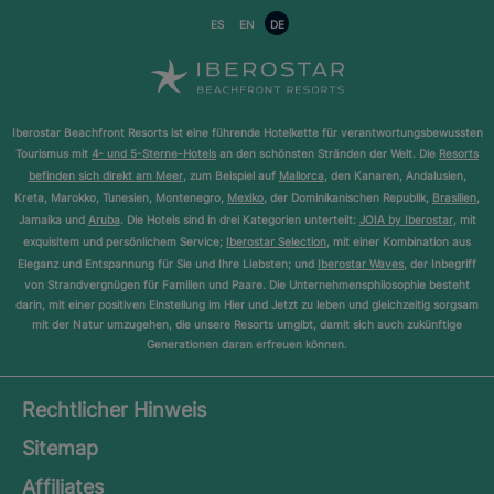
ES
EN
DE
Iberostar Beachfront Resorts ist eine führende Hotelkette für verantwortungsbewussten
Tourismus mit
4- und 5-Sterne-Hotels
an den schönsten Stränden der Welt. Die
Resorts
befinden sich direkt am Meer
, zum Beispiel auf
Mallorca
, den Kanaren, Andalusien,
Kreta, Marokko, Tunesien, Montenegro,
Mexiko
, der Dominikanischen Republik,
Brasilien
,
Jamaika und
Aruba
. Die Hotels sind in drei Kategorien unterteilt:
JOIA by Iberostar
, mit
exquisitem und persönlichem Service;
Iberostar Selection
, mit einer Kombination aus
Eleganz und Entspannung für Sie und Ihre Liebsten; und
Iberostar Waves
, der Inbegriff
von Strandvergnügen für Familien und Paare. Die Unternehmensphilosophie besteht
darin, mit einer positiven Einstellung im Hier und Jetzt zu leben und gleichzeitig sorgsam
mit der Natur umzugehen, die unsere Resorts umgibt, damit sich auch zukünftige
Generationen daran erfreuen können.
Rechtlicher Hinweis
Sitemap
Affiliates