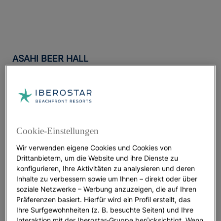
ASAHI BEER HALL
La Flamme d’Or
oder
Goldene Flamme
, eine 360
Tonnen schwere Skulptur, erhellt seit 1989
ununterbrochen das Ufer des Sumida-Flusses in
Tokio. Auf den ersten Blick erinnert das Gebäude an
ein typisches japanisches Bierglas – perfekt
Cookie-Einstellungen
eingeschenkt – mit einer geschwungenen
Wir verwenden eigene Cookies und Cookies von
Schaumschicht obenauf. Ob Flamme oder Schaum,
Drittanbietern, um die Website und ihre Dienste zu
jedes Werk seines Designers hat Debatten und
konfigurieren, Ihre Aktivitäten zu analysieren und deren
Kontroversen ausgelöst, und auch dieses Gebäude
Inhalte zu verbessern sowie um Ihnen – direkt oder über
mit seiner Symbolik war keine Ausnahme von den
soziale Netzwerke – Werbung anzuzeigen, die auf Ihren
wenig schmeichelhaften Spitznamen seiner Zeit.
Präferenzen basiert. Hierfür wird ein Profil erstellt, das
Ihre Surfgewohnheiten (z. B. besuchte Seiten) und Ihre
Doch die Zeit setzt alles ins rechte Licht, und im 21.
Interaktion mit der Iberostar-Gruppe berücksichtigt. Wenn