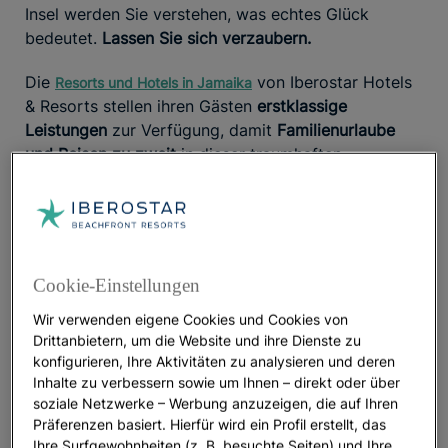
Insel werden Sie verstehen, was echtes Glück
bedeutet.
Lassen Sie sich verzaubern.
Die
von Iberostar Hotels
Resorts und Hotels in Jamaika
& Resorts stellen ihren Gästen
erstklassige
Leistungen
zur Verfügung, damit
Familienurlaube
und Reisen zu zweit
in dieser traumhaften
Umgebung unvergesslich werden.
Wasserfälle des Dunn River und Blue Hole,
Ocho Ríos
Cookie-Einstellungen
Unweit der Stadt
Ocho Ríos
liegt ein Ort, der Sie mit
seiner Schönheit in den Bann zieht.
Der Dunn River
Wir verwenden eigene Cookies und Cookies von
Drittanbietern, um die Website und ihre Dienste zu
bahnt sich kraftvoll seinen Weg durch den Wald
,
konfigurieren, Ihre Aktivitäten zu analysieren und deren
fließt in seinem eigenen Rhythmus über Terrassen
Inhalte zu verbessern sowie um Ihnen – direkt oder über
und bildet kleine Becken, wo immer er eine
soziale Netzwerke – Werbung anzuzeigen, die auf Ihren
Vertiefung findet. Es fällt schwer, sich von diesem
Präferenzen basiert. Hierfür wird ein Profil erstellt, das
Naturschauspiel loszureißen. Wer den
Ihre Surfgewohnheiten (z. B. besuchte Seiten) und Ihre