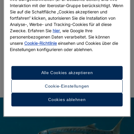
Abenteurergeist in sich trägt, sollte die Gelegenheit
Interaktion mit der Iberostar-Gruppe berücksichtigt. Wenn
nutzen, ins Wasser zu springen und
die Wasserfälle
Sie auf die Schaltfläche „Cookies akzeptieren und
fortfahren“ klicken, autorisieren Sie die Installation von
von Stein zu Stein durchzuwaten
. Dieses besondere
Analyse-, Werbe- und Tracking-Cookies für all diese
Naturschauspiel findet seinen krönenden Abschluss
Zwecke. Erfahren Sie
hier
, wie Google Ihre
genau dort, wo der Fluss direkt ins Karibische Meer
personenbezogenen Daten verarbeitet. Sie können
mündet. Wer hingegen einen Ort sucht, an dem die
unsere
Cookie-Richtlinie
einsehen und Cookies über die
Welt um einen herum zur Ruhe kommt, wird im
Blue
Einstellungen konfigurieren oder ablehnen.
Hole
fündig. Lassen Sie sich vom intensiven Blau der
natürlichen Becken verzaubern und schließen Sie die
Augen, um die Energie des Wasserfalls in sich
Alle Cookies akzeptieren
aufzunehmen.
Cookie-Einstellungen
Cookies ablehnen