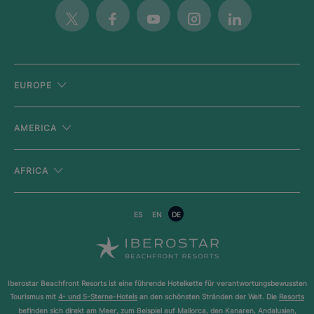
Twitter
Facebook
Youtube
Instagram
Linkedin
EUROPE
AMERICA
AFRICA
ES
EN
DE
Iberostar Beachfront Resorts ist eine führende Hotelkette für verantwortungsbewussten
Tourismus mit
4- und 5-Sterne-Hotels
an den schönsten Stränden der Welt. Die
Resorts
befinden sich direkt am Meer
, zum Beispiel auf
Mallorca
, den Kanaren, Andalusien,